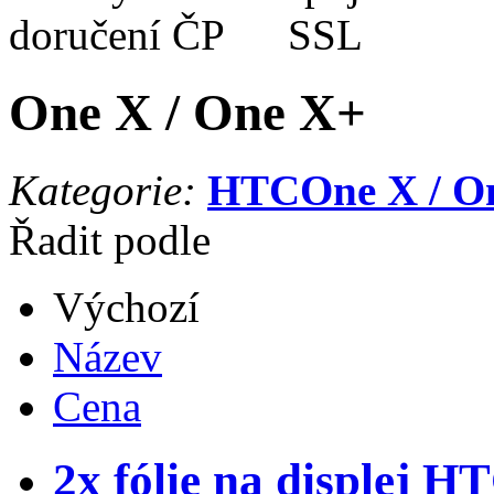
One X / One X+
Kategorie:
HTC
One X / O
Řadit podle
Výchozí
Název
Cena
2x fólie na displej 