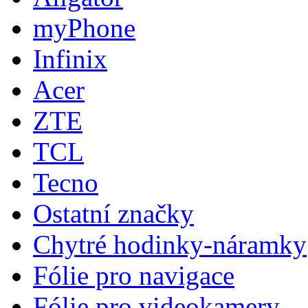
myPhone
Infinix
Acer
ZTE
TCL
Tecno
Ostatní značky
Chytré hodinky-náramky
Fólie pro navigace
Fólie pro videokamery