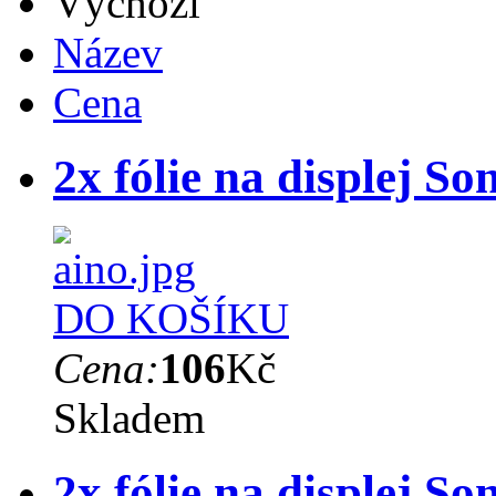
Výchozí
Název
Cena
2x fólie na displej S
DO KOŠÍKU
Cena:
106
Kč
Skladem
2x fólie na displej S