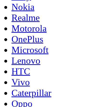
Nokia
Realme
Motorola
OnePlus
Microsoft
Lenovo
HTC
Vivo
Caterpillar
Oppo