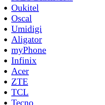
Oukitel
Oscal
Umidigi
Aligator
myPhone
Infinix
Acer
ZTE
TCL
Tecno