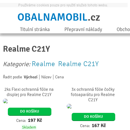
OBALNAMOBIL
.cz
Titulní stránka
Přepravní náklady
Obcho
Realme C21Y
Realme
Realme C21Y
Kategorie:
Řadit podle
Výchozí
Název
Cena
2ks Flexi ochranná fólie na
3x ochranná fólie čočky
displej pro Realme C21Y
fotoaparátu pro Realme
C21Y
DO KOŠÍKU
DO KOŠÍKU
197
Kč
Cena:
167
Kč
Cena:
Skladem