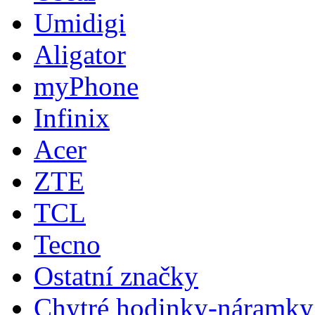
Umidigi
Aligator
myPhone
Infinix
Acer
ZTE
TCL
Tecno
Ostatní značky
Chytré hodinky-náramky