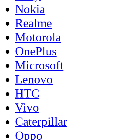
Nokia
Realme
Motorola
OnePlus
Microsoft
Lenovo
HTC
Vivo
Caterpillar
Oppo