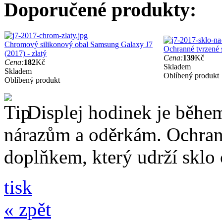
Doporučené produkty:
Chromový silikonový obal Samsung Galaxy J7
Ochranné tvrzené 
(2017) - zlatý
Cena:
139
Kč
Cena:
182
Kč
Skladem
Skladem
Oblíbený produkt
Oblíbený produkt
Displej hodinek je běhe
nárazům a oděrkám. Ochrann
doplňkem, který udrží sklo
tisk
« zpět