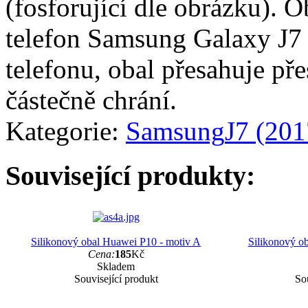
(fosforující dle obrázku). 
telefon Samsung Galaxy J7 
telefonu, obal přesahuje pře
částečně chrání.
Kategorie:
Samsung
J7 (201
Související produkty:
Silikonový obal Huawei P10 - motiv A
Silikonový o
Cena:
185
Kč
Skladem
Související produkt
Sou