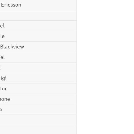
 Ericsson
el
le
 Blackview
tel
l
igi
tor
hone
ix