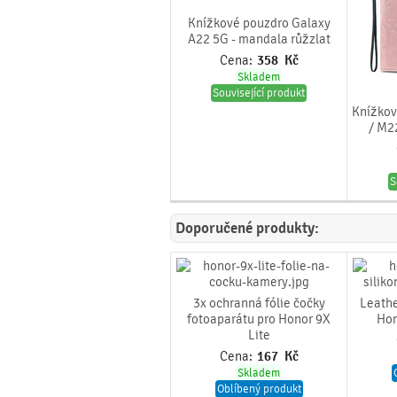
Knížkové pouzdro Galaxy
A22 5G - mandala růžzlat
Cena:
358
Kč
Skladem
Související produkt
Knížkov
/ M2
S
Doporučené produkty:
3x ochranná fólie čočky
Leathe
fotoaparátu pro Honor 9X
Hon
Lite
Cena:
167
Kč
Skladem
Oblíbený produkt