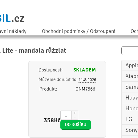
IL
.cz
avní náklady
Obchodní podmínky / Odstoupení
Och
Lite - mandala růžzlat
Appl
SKLADEM
Dostupnost:
Xiao
Můžeme doručit do:
11.8.2026
Sam
Produkt:
ONM7566
Huaw
Hono
+
−
LG
358
Kč
Sony