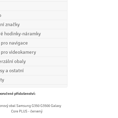
o
tní značky
ré hodinky-náramky
e pro navigace
e pro videokamery
erzální obaly
sy a ostatní
ety
oručené příslušenství:
konový obal Samsung G350 G3500 Galaxy
Core PLUS - červený