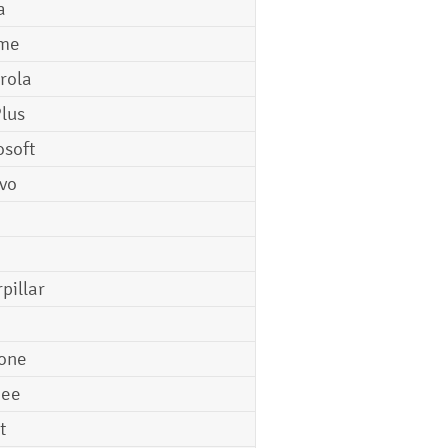
a
me
rola
lus
osoft
vo
pillar
o
one
gee
t