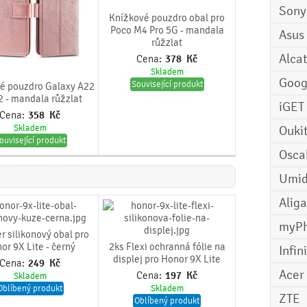
Sony
Knížkové pouzdro obal pro
Poco M4 Pro 5G - mandala
Asus
růžzlat
Alcat
Cena:
378
Kč
Skladem
Goog
Související produkt
é pouzdro Galaxy A22
2 - mandala růžzlat
iGET
Cena:
358
Kč
Skladem
Ouki
ouvisející produkt
Osca
Umid
Aliga
myP
r silikonový obal pro
or 9X Lite - černý
2ks Flexi ochranná fólie na
Infin
displej pro Honor 9X Lite
Cena:
249
Kč
Acer
Cena:
197
Kč
Skladem
Oblíbený produkt
Skladem
ZTE
Oblíbený produkt