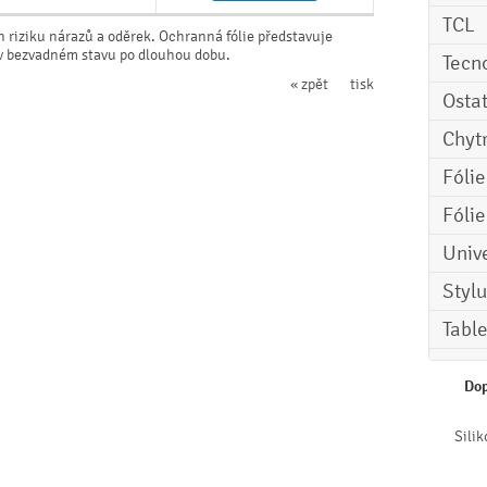
TCL
n riziku nárazů a oděrek. Ochranná fólie představuje
e v bezvadném stavu po dlouhou dobu.
Tecn
« zpět
tisk
Osta
Chyt
Fóli
Fóli
Univ
Stylu
Tabl
Dop
Sili