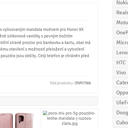
Noki
Real
Moto
 s vylisovaným mandala motivem pro Honor 9X
OneP
ružné silikonové vaničky s pevným bočním
Micr
itřní straně prostor pro bankovku a kartu, obal má
ému otevření s možností přeložení a vytvoření
Leno
 pouzdra jsou obšity. Celý telefon je chráněn před
HTC
Vivo
Cater
Kód produktu:
ONM7566
Opp
UleF
Doo
Cubo