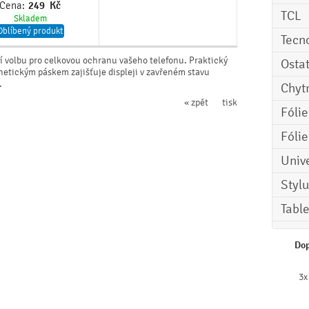
Cena:
249
Kč
TCL
Skladem
Oblíbený produkt
Tecn
í volbu pro celkovou ochranu vašeho telefonu. Praktický
Osta
netickým páskem zajišťuje displeji v zavřeném stavu
.
Chyt
« zpět
tisk
Fóli
Fóli
Univ
Stylu
Tabl
Dop
3x