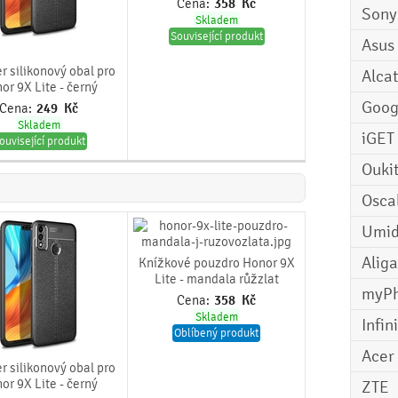
Cena:
358
Kč
Sony
Skladem
Související produkt
Asus
r silikonový obal pro
Alcat
or 9X Lite - černý
Goog
Cena:
249
Kč
Skladem
iGET
ouvisející produkt
Ouki
Osca
Umid
Aliga
Knížkové pouzdro Honor 9X
Lite - mandala růžzlat
myP
Cena:
358
Kč
Skladem
Infin
Oblíbený produkt
Acer
r silikonový obal pro
or 9X Lite - černý
ZTE