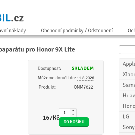
IL
.cz
avní náklady
Obchodní podmínky / Odstoupení
Och
toaparátu pro Honor 9X Lite
Appl
SKLADEM
Dostupnost:
Xiao
Můžeme doručit do:
11.8.2026
Sam
Produkt:
ONM7622
Huaw
Hono
+
−
LG
167
Kč
Sony