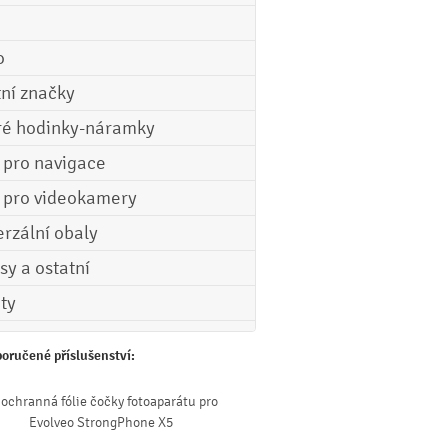
o
tní značky
ré hodinky-náramky
e pro navigace
e pro videokamery
erzální obaly
sy a ostatní
ety
oručené příslušenství:
 ochranná fólie čočky fotoaparátu pro
Evolveo StrongPhone X5