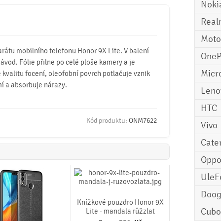
Noki
Real
Moto
arátu mobilního telefonu Honor 9X Lite. V balení
OneP
 návod. Fólie přilne po celé ploše kamery a je
Micr
 kvalitu focení, oleofobní povrch potlačuje vznik
mí a absorbuje nárazy.
Leno
HTC
Kód produktu:
ONM7622
Vivo
Cater
Opp
UleF
Doo
Knížkové pouzdro Honor 9X
Cubo
Lite - mandala růžzlat