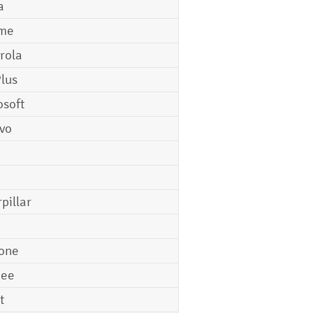
a
me
rola
lus
osoft
vo
pillar
o
one
gee
t