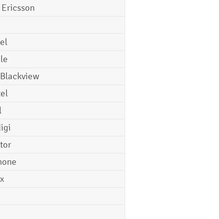
 Ericsson
el
le
 Blackview
tel
l
igi
tor
hone
ix