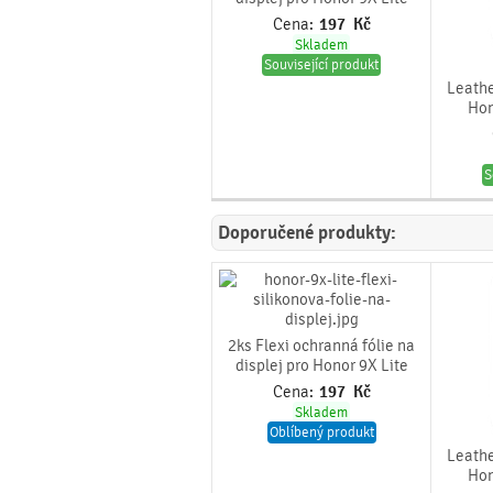
Cena:
197
Kč
Skladem
Související produkt
Leathe
Hon
S
Doporučené produkty:
2ks Flexi ochranná fólie na
displej pro Honor 9X Lite
Cena:
197
Kč
Skladem
Oblíbený produkt
Leathe
Hon