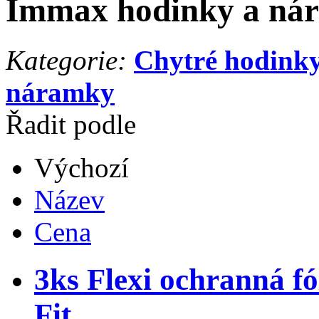
Immax hodinky a ná
Kategorie:
Chytré hodink
náramky
Řadit podle
Výchozí
Název
Cena
3ks Flexi ochranná 
Fit