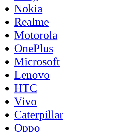
Nokia
Realme
Motorola
OnePlus
Microsoft
Lenovo
HTC
Vivo
Caterpillar
Oppo