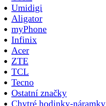
Umidigi
Aligator
myPhone
Infinix
Acer
ZTE
TCL
Tecno
Ostatní značky
Chytré hodinky-náramky