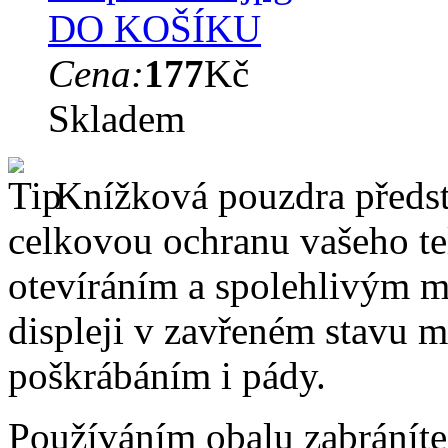
DO KOŠÍKU
Cena:
177
Kč
Skladem
Knížková pouzdra předsta
celkovou ochranu vašeho te
otevíráním a spolehlivým 
displeji v zavřeném stavu 
poškrábáním i pády.
Používáním obalu zabráníte