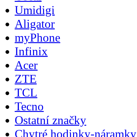
Umidigi
Aligator
myPhone
Infinix
Acer
ZTE
TCL
Tecno
Ostatní značky
Chytré hodinky-náramky