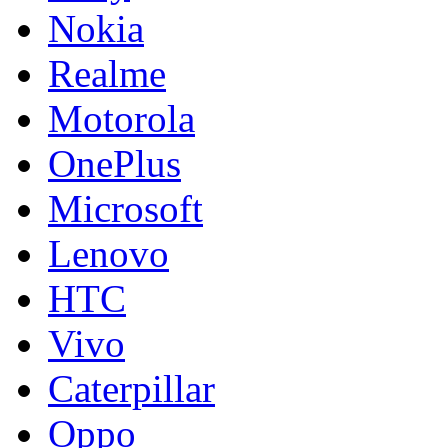
Nokia
Realme
Motorola
OnePlus
Microsoft
Lenovo
HTC
Vivo
Caterpillar
Oppo