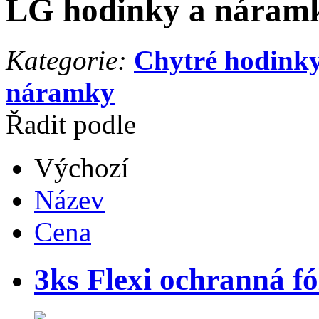
LG hodinky a náram
Kategorie:
Chytré hodink
náramky
Řadit podle
Výchozí
Název
Cena
3ks Flexi ochranná f