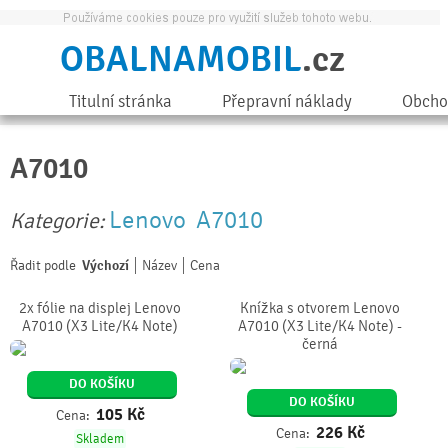
OBALNAMOBIL
.cz
Titulní stránka
Přepravní náklady
Obcho
A7010
Lenovo
A7010
Kategorie:
Řadit podle
Výchozí
Název
Cena
2x fólie na displej Lenovo
Knížka s otvorem Lenovo
A7010 (X3 Lite/K4 Note)
A7010 (X3 Lite/K4 Note) -
černá
DO KOŠÍKU
DO KOŠÍKU
105
Kč
Cena:
226
Kč
Cena:
Skladem