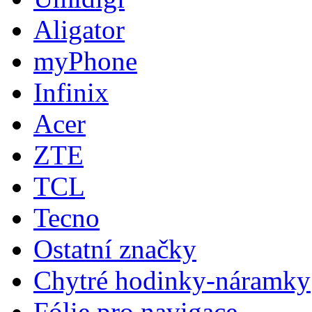
Aligator
myPhone
Infinix
Acer
ZTE
TCL
Tecno
Ostatní značky
Chytré hodinky-náramky
Fólie pro navigace