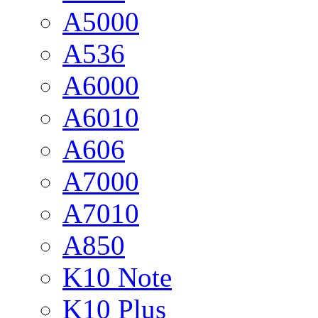
A5000
A536
A6000
A6010
A606
A7000
A7010
A850
K10 Note
K10 Plus