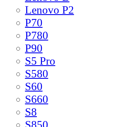
Lenovo P2
P70
P780
P90
S5 Pro
S580
S60
S660
S8
S850