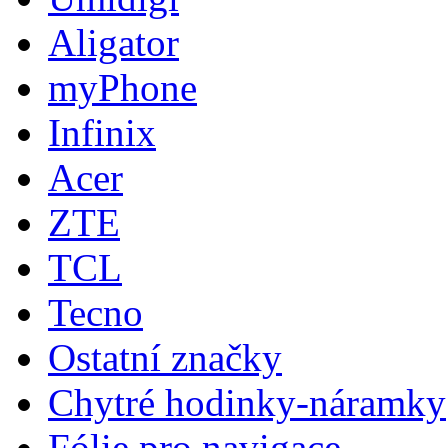
Aligator
myPhone
Infinix
Acer
ZTE
TCL
Tecno
Ostatní značky
Chytré hodinky-náramky
Fólie pro navigace