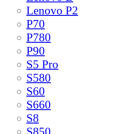
Lenovo P2
P70
P780
P90
S5 Pro
S580
S60
S660
S8
S850