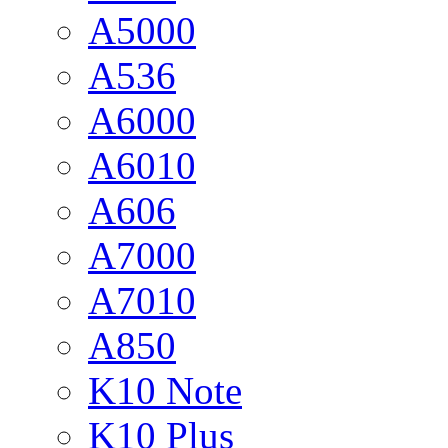
A5000
A536
A6000
A6010
A606
A7000
A7010
A850
K10 Note
K10 Plus