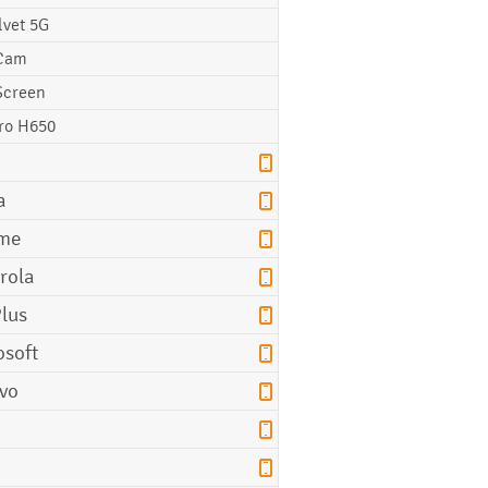
lvet 5G
Cam
Screen
ro H650
a
me
rola
lus
osoft
vo