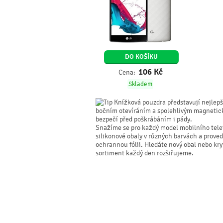
DO KOŠÍKU
106
Kč
Cena:
Skladem
Knížková pouzdra představují nejlepší
bočním otevíráním a spolehlivým magnetick
bezpečí před poškrábáním i pády.
Snažíme se pro každý model mobilního telef
silikonové obaly v různých barvách a prove
ochrannou fólii. Hledáte nový obal nebo k
sortiment každý den rozšiřujeme.