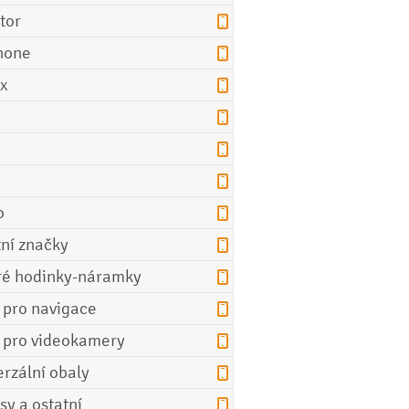
tor
hone
ix
o
tní značky
ré hodinky-náramky
e pro navigace
e pro videokamery
erzální obaly
sy a ostatní