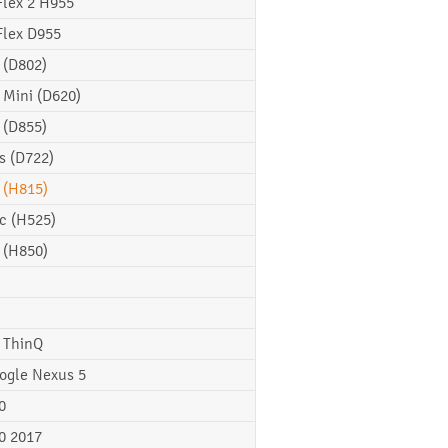
Flex 2 H955
Flex D955
 (D802)
 Mini (D620)
 (D855)
s (D722)
 (H815)
c (H525)
 (H850)
 ThinQ
ogle Nexus 5
0
0 2017