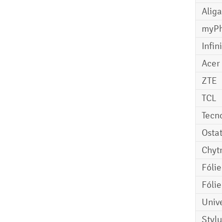
Aliga
myP
Infin
Acer
ZTE
TCL
Tecn
Osta
Chyt
Fóli
Fóli
Univ
Stylu