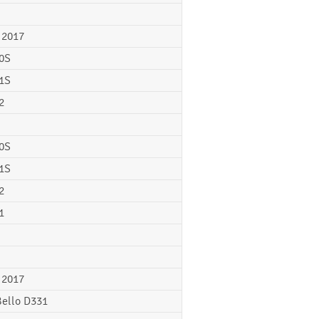
 2017
0S
1S
2
0S
1S
2
1
 2017
Bello D331