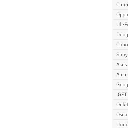
Cater
Opp
UleF
Doo
Cubo
Sony
Asus
Alcat
Goog
iGET
Ouki
Osca
Umid