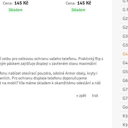
G 
145
Kč
145
Kč
Cena:
Cena:
G 
Skladem
Skladem
G2
G2
G3
G3
G4
 volbu pro celkovou ochranu vašeho telefonu. Praktický flip s
G4
ým páskem zajišťuje displeji v zavřeném stavu maximální
G5
onu nabízet otevírací pouzdra, odolné Armor obaly, kryty i
deních. Pro ochranu displeje telefonu doporučujeme
G6
ryt na mobil? Vše máme skladem k okamžitému odeslání a náš
G7
« zpět
tisk
G7
Go
K1
K1