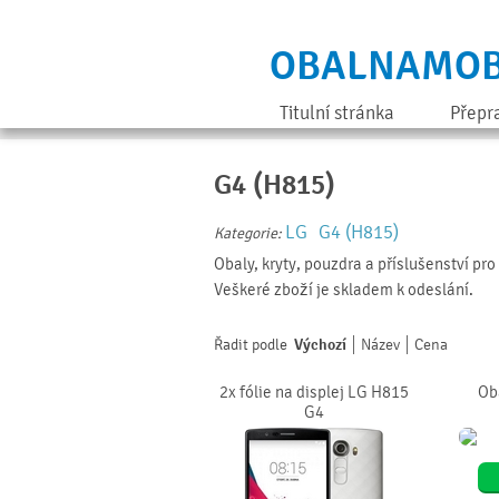
OBALNAMOB
Titulní stránka
Přepr
G4 (H815)
LG
G4 (H815)
Kategorie:
Obaly, kryty, pouzdra a příslušenství pr
Veškeré zboží je skladem k odeslání.
Řadit podle
Výchozí
Název
Cena
2x fólie na displej LG H815
Ob
G4