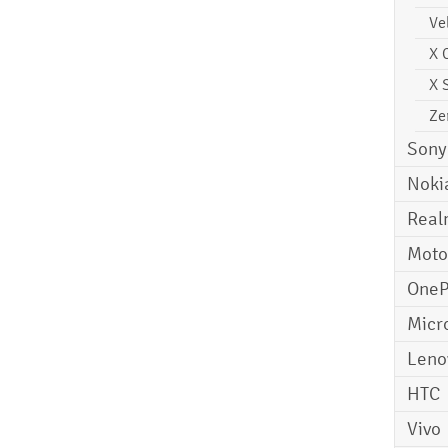
Ve
X 
X 
Ze
Sony
Noki
Real
Moto
OneP
Micr
Leno
HTC
Vivo