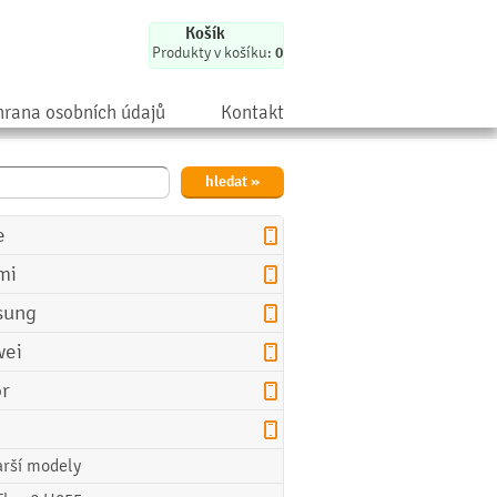
Košík
Produkty v košíku:
0
rana osobních údajů
Kontakt
e
mi
sung
ei
r
arší modely