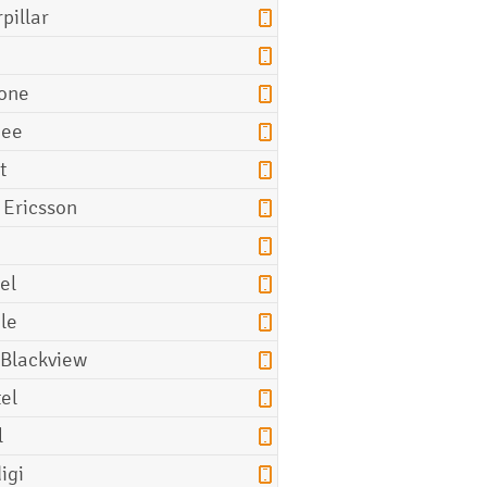
pillar
o
one
gee
t
 Ericsson
el
le
 Blackview
tel
l
igi