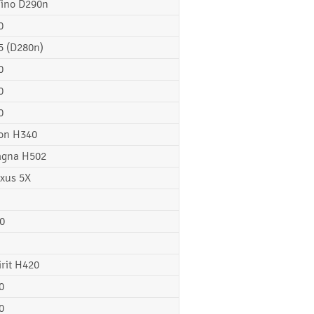
Fino D290n
0
5 (D280n)
0
0
0
on H340
gna H502
xus 5X
0
irit H420
0
0