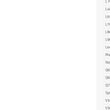
L 
L4
L6
L7
L8
L9
Le
Ma
Ne
Q6
Q6
Q7
Sp
V1
V3