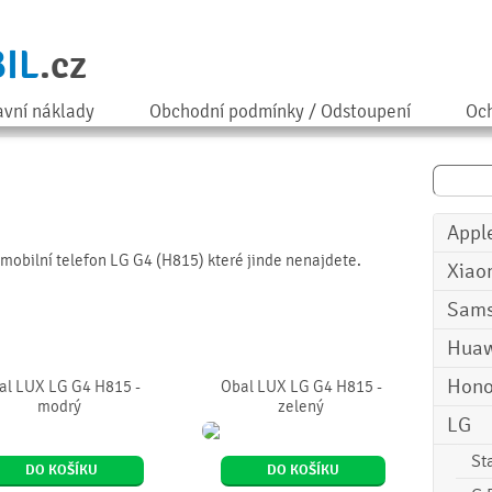
IL
.cz
avní náklady
Obchodní podmínky / Odstoupení
Och
Appl
o mobilní telefon LG G4 (H815) které jinde nenajdete.
Xiao
Sam
Huaw
Hono
al LUX LG G4 H815 -
Obal LUX LG G4 H815 -
modrý
zelený
LG
St
DO KOŠÍKU
DO KOŠÍKU