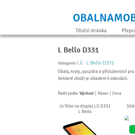
OBALNAMOB
Titulní stránka
Přepr
L Bello D331
LG
L Bello D331
Kategorie:
Obaly, kryty, pouzdra a příslušenství pr
Veškeré zboží je skladem k odeslání.
Řadit podle
Výchozí
Název
Cena
2x fólie na displej LG D331
Sili
L Bello