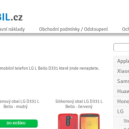
IL
.cz
avní náklady
Obchodní podmínky / Odstoupení
Och
Appl
o mobilní telefon LG L Bello D331 které jinde nenajdete.
Xiao
Sam
Huaw
Hono
konový obal LG D331 L
Silikonový obal LG D331 L
Bello - modrý
Bello - červený
LG
St
DO KOŠÍKU