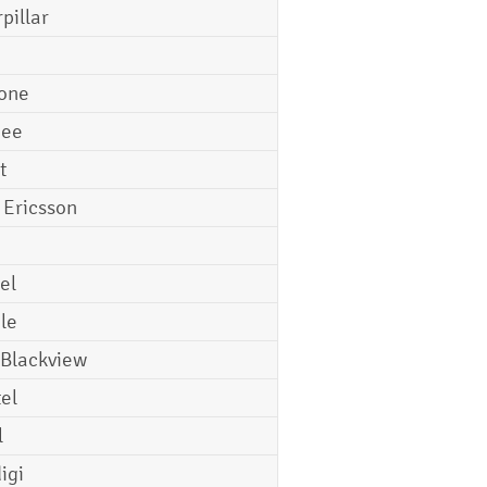
pillar
o
one
gee
t
 Ericsson
el
le
 Blackview
tel
l
igi