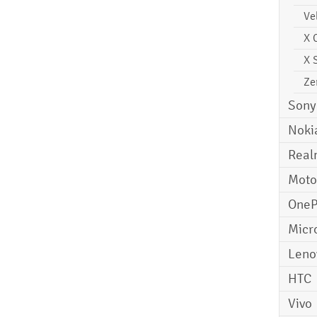
Ve
X 
X 
Ze
Sony
Noki
Real
Moto
OneP
Micr
Leno
HTC
Vivo