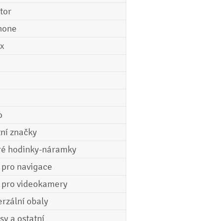
tor
hone
ix
o
tní značky
ré hodinky-náramky
e pro navigace
e pro videokamery
erzální obaly
sy a ostatní