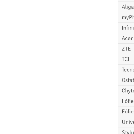
Aliga
myP
Infin
Acer
ZTE
TCL
Tecn
Osta
Chyt
Fóli
Fóli
Univ
Stylu