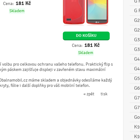
G 
181
Kč
Cena:
G 
Skladem
G2
G2
DO KOŠÍKU
G3
181
Kč
Cena:
G3
Skladem
G4
 volbu pro celkovou ochranu vašeho telefonu. Praktický flip s
G4
ým páskem zajišťuje displeji v zavřeném stavu maximální
G5
Obalnamobil.cz máme skladem a objednávky odesíláme každý
ty, fólie i další doplňky pro váš mobilní telefon.
G6
« zpět
tisk
G7
G7
Go
K1
K1