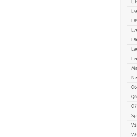
L 
L4
L6
L7
L8
L9
Le
Ma
Ne
Q6
Q6
Q7
Sp
V1
V3