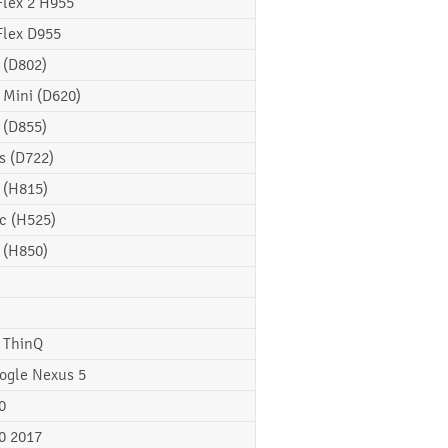
Flex 2 H955
Flex D955
 (D802)
 Mini (D620)
 (D855)
s (D722)
 (H815)
c (H525)
 (H850)
 ThinQ
ogle Nexus 5
0
0 2017