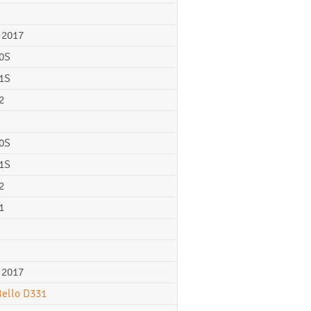
 2017
0S
1S
2
0S
1S
2
1
 2017
Bello D331