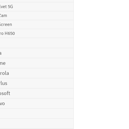
lvet 5G
Cam
Screen
ro H650
a
me
rola
lus
osoft
vo