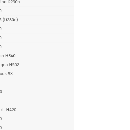
Fino D290n
0
5 (D280n)
0
0
0
on H340
gna H502
xus 5X
0
irit H420
0
0