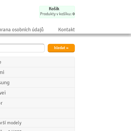
Košík
Produkty v košíku:
0
rana osobních údajů
Kontakt
e
mi
sung
ei
r
arší modely