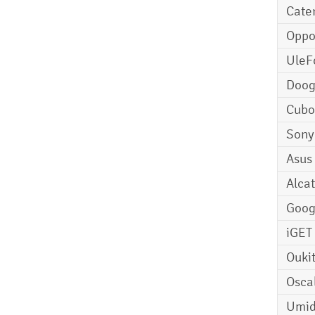
Cater
Opp
UleF
Doo
Cubo
Sony
Asus
Alcat
Goog
iGET
Ouki
Osca
Umid