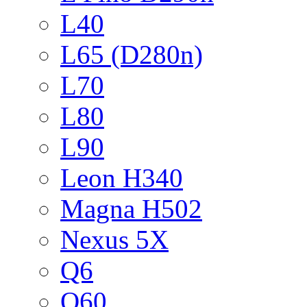
L40
L65 (D280n)
L70
L80
L90
Leon H340
Magna H502
Nexus 5X
Q6
Q60