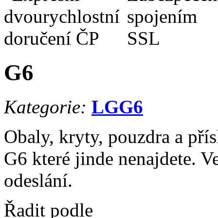
G6
Kategorie:
LG
G6
Obaly, kryty, pouzdra a pří
G6 které jinde nenajdete. V
odeslání.
Řadit podle