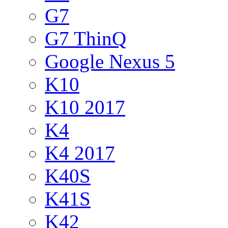
G7
G7 ThinQ
Google Nexus 5
K10
K10 2017
K4
K4 2017
K40S
K41S
K42