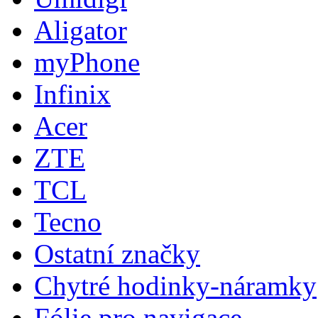
Aligator
myPhone
Infinix
Acer
ZTE
TCL
Tecno
Ostatní značky
Chytré hodinky-náramky
Fólie pro navigace