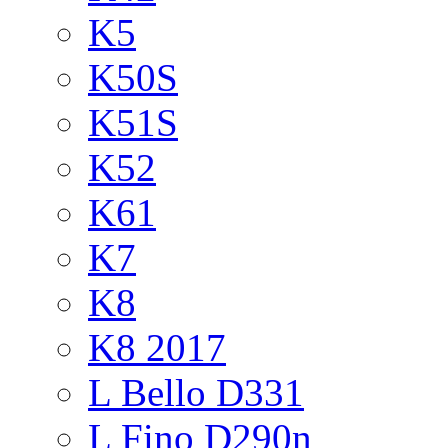
K5
K50S
K51S
K52
K61
K7
K8
K8 2017
L Bello D331
L Fino D290n