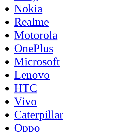
Nokia
Realme
Motorola
OnePlus
Microsoft
Lenovo
HTC
Vivo
Caterpillar
Oppo