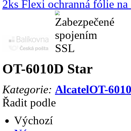
2ks Flexi ochranná fólie n
OT-6010D Star
Kategorie:
Alcatel
OT-6010
Řadit podle
Výchozí