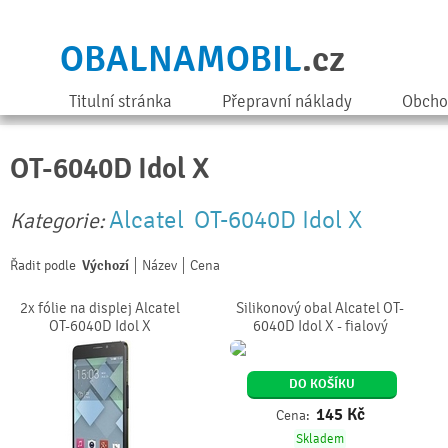
OBALNAMOBIL
.cz
Titulní stránka
Přepravní náklady
Obcho
OT-6040D Idol X
Alcatel
OT-6040D Idol X
Kategorie:
Řadit podle
Výchozí
Název
Cena
2x fólie na displej Alcatel
Silikonový obal Alcatel OT-
OT-6040D Idol X
6040D Idol X - fialový
DO KOŠÍKU
145
Kč
Cena:
Skladem