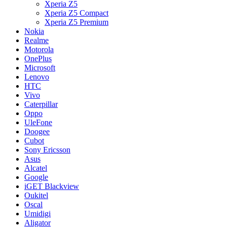
Xperia Z5
Xperia Z5 Compact
Xperia Z5 Premium
Nokia
Realme
Motorola
OnePlus
Microsoft
Lenovo
HTC
Vivo
Caterpillar
Oppo
UleFone
Doogee
Cubot
Sony Ericsson
Asus
Alcatel
Google
iGET Blackview
Oukitel
Oscal
Umidigi
Aligator