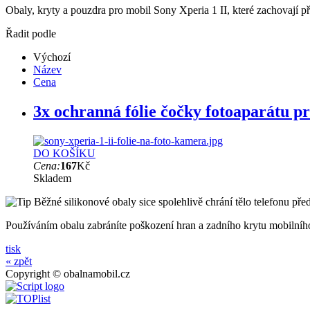
Obaly, kryty a pouzdra pro mobil Sony Xperia 1 II, které zachovají př
Řadit podle
Výchozí
Název
Cena
3x ochranná fólie čočky fotoaparátu pr
DO KOŠÍKU
Cena:
167
Kč
Skladem
Běžné silikonové obaly sice spolehlivě chrání tělo telefonu pře
Používáním obalu zabráníte poškození hran a zadního krytu mobilního
tisk
« zpět
Copyright © obalnamobil.cz