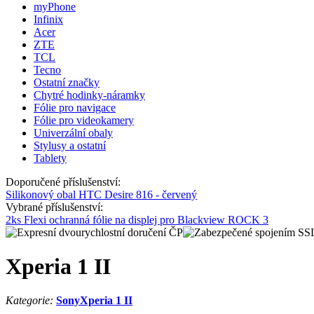
myPhone
Infinix
Acer
ZTE
TCL
Tecno
Ostatní značky
Chytré hodinky-náramky
Fólie pro navigace
Fólie pro videokamery
Univerzální obaly
Stylusy a ostatní
Tablety
Doporučené příslušenství:
Silikonový obal HTC Desire 816 - červený
Vybrané příslušenství:
2ks Flexi ochranná fólie na displej pro Blackview ROCK 3
Xperia 1 II
Kategorie:
Sony
Xperia 1 II