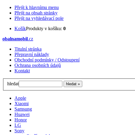
Přejít k hlavnímu menu
Přejít na obsah stránky
Přejít na vyhledávací pole
Košík
Produkty v košíku:
0
obalnamobil
.cz
Titulní stránka
Přepravní náklady
Obchodní podmínky / Odstoupení
Ochrana osobních údajů
Kontakt
hledat
Apple
Xiaomi
Samsung
Huawei
Honor
LG
Sony