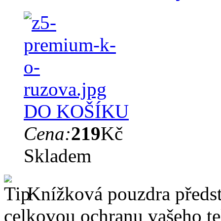
DO KOŠÍKU
Cena:
219
Kč
Skladem
Knížková pouzdra předsta
celkovou ochranu vašeho te