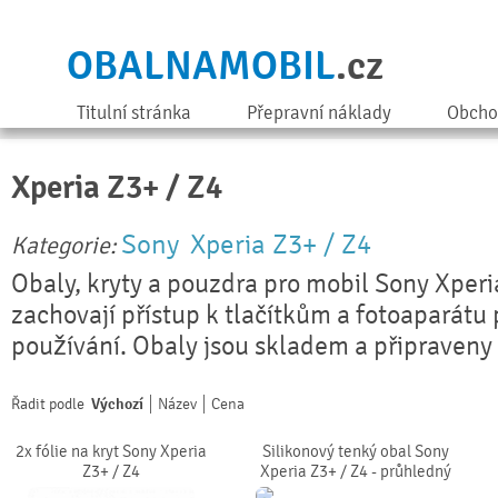
OBALNAMOBIL
.cz
Titulní stránka
Přepravní náklady
Obcho
Xperia Z3+ / Z4
Sony
Xperia Z3+ / Z4
Kategorie:
Obaly, kryty a pouzdra pro mobil Sony Xperi
zachovají přístup k tlačítkům a fotoaparátu
používání. Obaly jsou skladem a připraveny 
Řadit podle
Výchozí
Název
Cena
2x fólie na kryt Sony Xperia
Silikonový tenký obal Sony
Z3+ / Z4
Xperia Z3+ / Z4 - průhledný