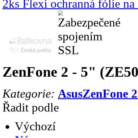
2ks Flexi ochranná fólie n
ZenFone 2 - 5" (ZE5
Kategorie:
Asus
ZenFone 2
Řadit podle
Výchozí