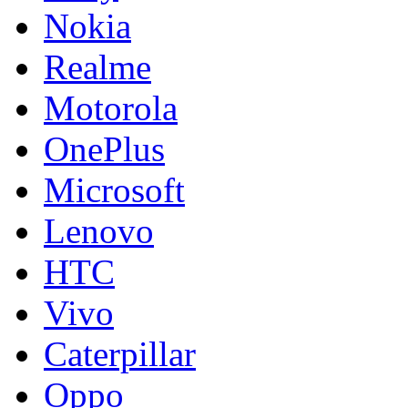
Nokia
Realme
Motorola
OnePlus
Microsoft
Lenovo
HTC
Vivo
Caterpillar
Oppo