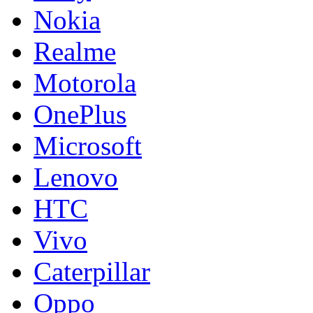
Nokia
Realme
Motorola
OnePlus
Microsoft
Lenovo
HTC
Vivo
Caterpillar
Oppo