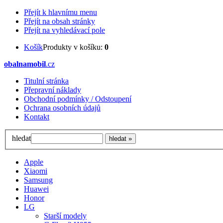
Přejít k hlavnímu menu
Přejít na obsah stránky
Přejít na vyhledávací pole
Košík
Produkty v košíku:
0
obalnamobil
.cz
Titulní stránka
Přepravní náklady
Obchodní podmínky / Odstoupení
Ochrana osobních údajů
Kontakt
hledat
Apple
Xiaomi
Samsung
Huawei
Honor
LG
Starší modely