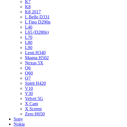
K7
K8
K8 2017
L Bello D331
L Fino D290n
L40
L65 (D280n)
L70
L80
L90
Leon H340
Magna H502
Nexus 5X
Q6
Q60
Q7
Spirit H420
V10
V30
Velvet 5G
X Cam
X Screen
Zero H650
Sony
Nokia