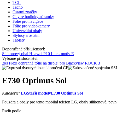
TCL
Tecno
Ostatní značky
Chytré hodinky-náramky
Fólie pro navigace
Fólie pro videokamery
Univerzální obaly
Stylusy a ostatní
Tablety
Doporučené příslušenství:
Silikonový obal Huawei P10 Lite - motiv E
Vybrané příslušenství:
2ks Flexi ochranná fólie na displej pro Blackview ROCK 3
E730 Optimus Sol
Kategorie:
LG
Starší modely
E730 Optimus Sol
Pouzdra a obaly pro tento mobilní telefon LG, obaly silikonové, pevné
Řadit podle