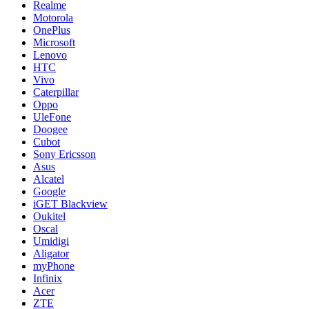
Realme
Motorola
OnePlus
Microsoft
Lenovo
HTC
Vivo
Caterpillar
Oppo
UleFone
Doogee
Cubot
Sony Ericsson
Asus
Alcatel
Google
iGET Blackview
Oukitel
Oscal
Umidigi
Aligator
myPhone
Infinix
Acer
ZTE