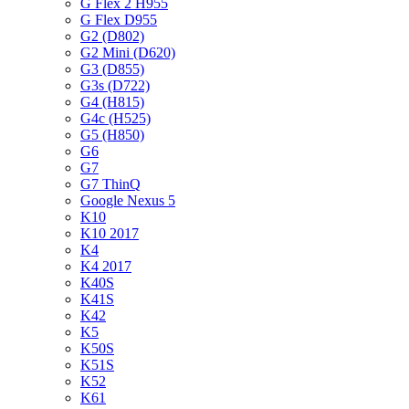
G Flex 2 H955
G Flex D955
G2 (D802)
G2 Mini (D620)
G3 (D855)
G3s (D722)
G4 (H815)
G4c (H525)
G5 (H850)
G6
G7
G7 ThinQ
Google Nexus 5
K10
K10 2017
K4
K4 2017
K40S
K41S
K42
K5
K50S
K51S
K52
K61