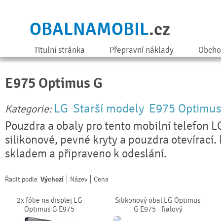
OBALNAMOBIL
.cz
Titulní stránka
Přepravní náklady
Obcho
E975 Optimus G
LG
Starší modely
E975 Optimus
Kategorie:
Pouzdra a obaly pro tento mobilní telefon L
silikonové, pevné kryty a pouzdra otevírací. 
skladem a připraveno k odeslání.
Řadit podle
Výchozí
Název
Cena
2x fólie na displej LG
Silikonový obal LG Optimus
Optimus G E975
G E975 - fialový