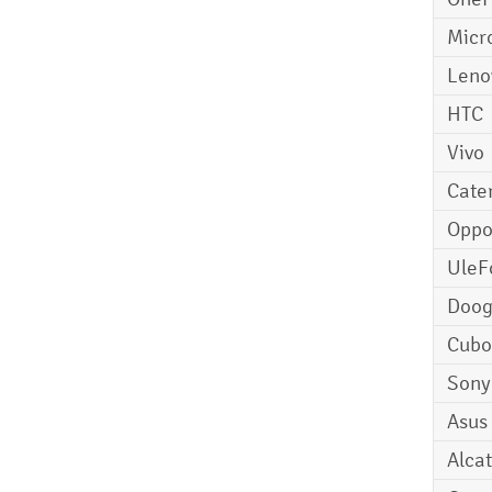
Micr
Leno
HTC
Vivo
Cater
Opp
UleF
Doo
Cubo
Sony
Asus
Alcat