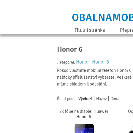
OBALNAMOB
Titulní stránka
Přepr
Honor 6
Honor
Honor 6
Kategorie:
Pokud vlastníte mobilní telefon Honor 6 a
nabídky příslušenství vyberete. Veškeré 
máme skladem k odeslání.
Řadit podle
Výchozí
Název
Cena
2x fólie na displej Huawei
Oc
Honor 6