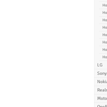
Ho
Ho
Ho
Ho
Ho
Ho
Ho
Ho
LG
Sony
Noki
Real
Moto
OneP