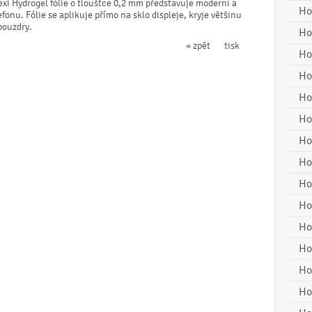
exi Hydrogel fólie o tloušťce 0,2 mm představuje moderní a
Ho
onu. Fólie se aplikuje přímo na sklo displeje, kryje většinu
 pouzdry.
Ho
« zpět
tisk
Ho
Ho
Ho
Ho
Ho
Ho
Ho
Ho
Ho
Ho
Ho
Ho