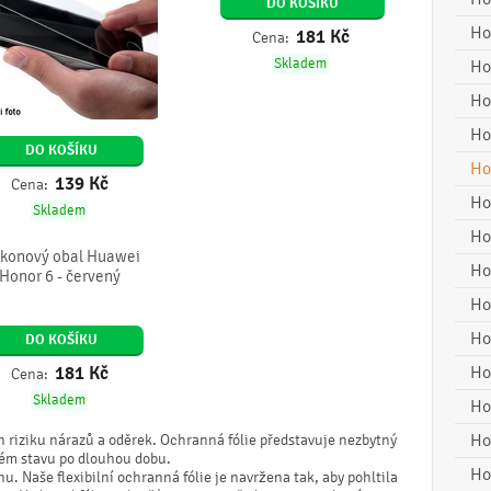
DO KOŠÍKU
Ho
181
Kč
Cena:
Skladem
Ho
Ho
Ho
DO KOŠÍKU
Ho
139
Kč
Cena:
Ho
Skladem
Ho
likonový obal Huawei
Ho
Honor 6 - červený
Ho
Ho
DO KOŠÍKU
181
Kč
Ho
Cena:
Skladem
Ho
Ho
n riziku nárazů a oděrek. Ochranná fólie představuje nezbytný
dném stavu po dlouhou dobu.
Ho
nu. Naše flexibilní ochranná fólie je navržena tak, aby pohltila