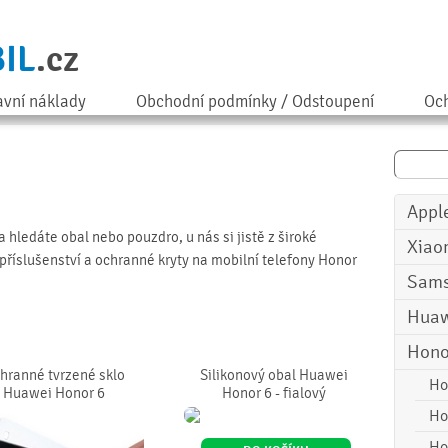
IL
.cz
avní náklady
Obchodní podmínky / Odstoupení
Och
Appl
 hledáte obal nebo pouzdro, u nás si jistě z široké
Xiao
příslušenství a ochranné kryty na mobilní telefony Honor
Sam
Huaw
Hono
hranné tvrzené sklo
Silikonový obal Huawei
Ho
Huawei Honor 6
Honor 6 - fialový
Ho
Ho