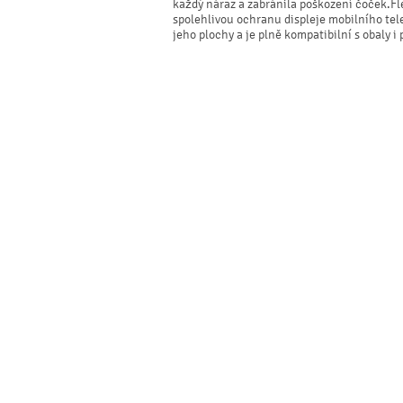
každý náraz a zabránila poškození čoček.Fl
spolehlivou ochranu displeje mobilního telef
jeho plochy a je plně kompatibilní s obaly i