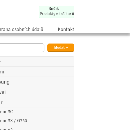
Košík
Produkty v košíku:
0
rana osobních údajů
Kontakt
e
mi
sung
ei
r
nor 3C
nor 3X / G750
nor 4A