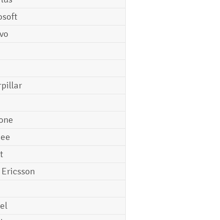
osoft
vo
pillar
o
one
gee
t
 Ericsson
el