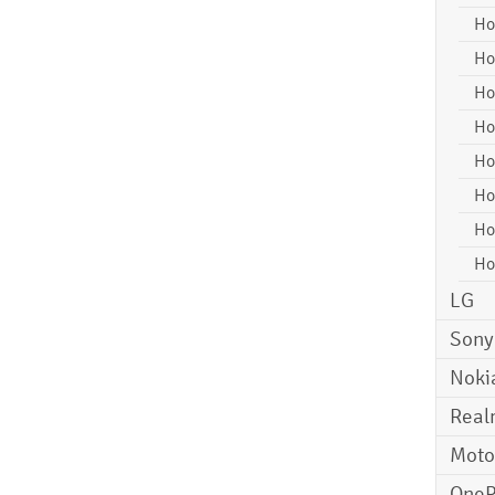
Ho
Ho
Ho
Ho
Ho
Ho
Ho
Ho
LG
Sony
Noki
Real
Moto
OneP