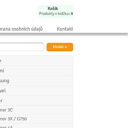
Košík
Produkty v košíku:
0
rana osobních údajů
Kontakt
e
mi
sung
ei
r
nor 3C
nor 3X / G750
nor 4A