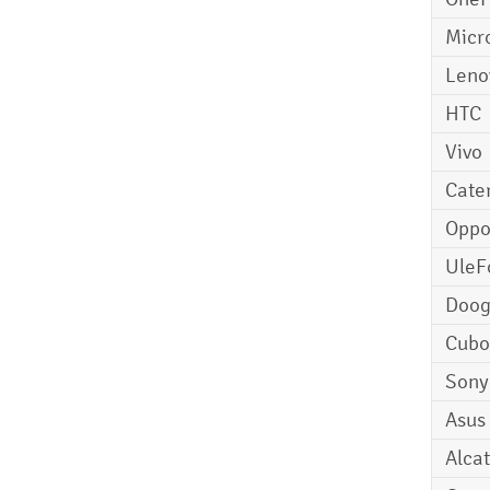
Micr
Leno
HTC
Vivo
Cater
Opp
UleF
Doo
Cubo
Sony
Asus
Alcat