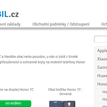
IL
.cz
avní náklady
Obchodní podmínky / Odstoupení
Och
Appl
 a hledáte obal nebo pouzdro, u nás si jistě z široké
Xiao
příslušenství a ochranné kryty na mobilní telefony Honor
Sam
Huaw
Hono
lie na displej Honor 7C
Obal knížka Honor 7C -
Ho
červená
Ho
DO KOŠÍKU
Ho