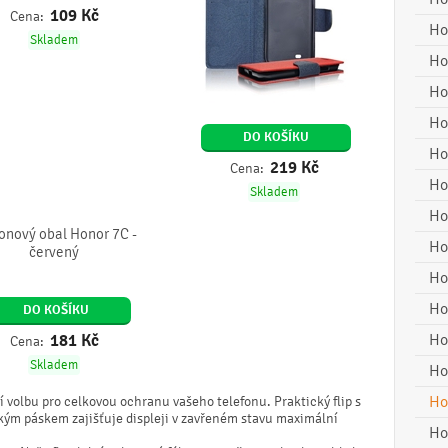
109
Kč
Cena:
Ho
Skladem
Ho
Ho
Ho
DO KOŠÍKU
Ho
219
Kč
Cena:
Ho
Skladem
Ho
konový obal Honor 7C -
Ho
červený
Ho
Ho
DO KOŠÍKU
181
Kč
Ho
Cena:
Skladem
Ho
Ho
 volbu pro celkovou ochranu vašeho telefonu. Praktický flip s
ým páskem zajišťuje displeji v zavřeném stavu maximální
Ho