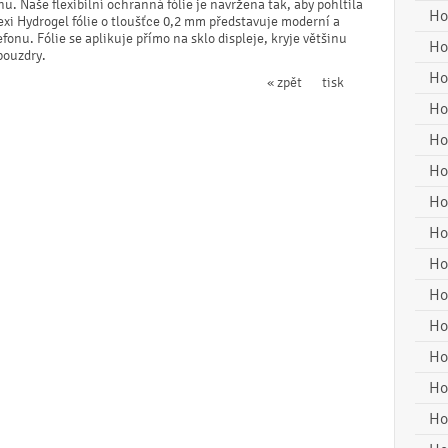
nu. Naše flexibilní ochranná fólie je navržena tak, aby pohltila
Ho
exi Hydrogel fólie o tloušťce 0,2 mm představuje moderní a
onu. Fólie se aplikuje přímo na sklo displeje, kryje většinu
Ho
 pouzdry.
Ho
« zpět
tisk
Ho
Ho
Ho
Ho
Ho
Ho
Ho
Ho
Ho
Ho
Ho