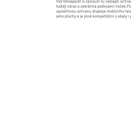
Váš fotoaparát si zaslouží tu nejlepší ochra
každý náraz a zabránila poškození čoček.Fl
spolehlivou ochranu displeje mobilního telef
jeho plochy a je plně kompatibilní s obaly i