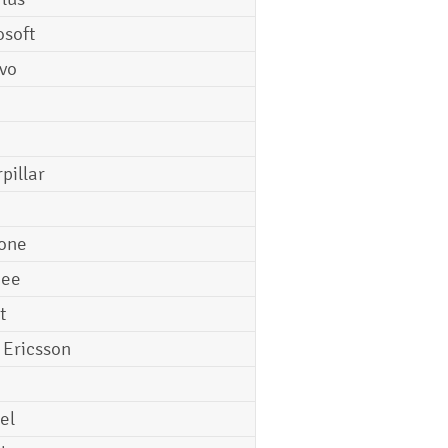
osoft
vo
pillar
o
one
gee
t
 Ericsson
el