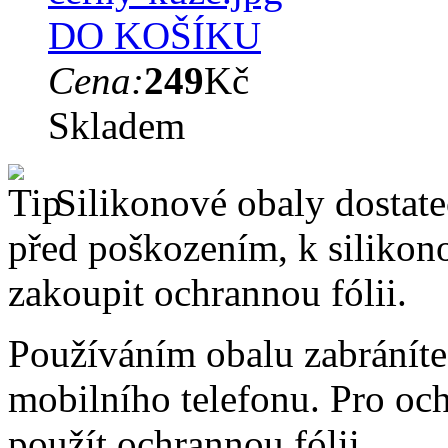
DO KOŠÍKU
Cena:
249
Kč
Skladem
Silikonové obaly dostateč
před poškozením, k silik
zakoupit ochrannou fólii.
Používáním obalu zabráníte
mobilního telefonu. Pro oc
použít ochrannou fólii.