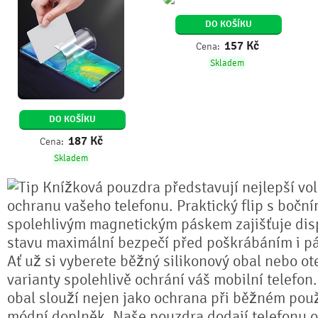
DO KOŠÍKU
157
Kč
Cena:
Skladem
DO KOŠÍKU
187
Kč
Cena:
Skladem
Knížková pouzdra představují nejlepší vo
ochranu vašeho telefonu. Praktický flip s bočn
spolehlivým magnetickým páskem zajišťuje dis
stavu maximální bezpečí před poškrábáním i pá
Ať už si vyberete běžný silikonový obal nebo ot
varianty spolehlivě ochrání váš mobilní telefon
obal slouží nejen jako ochrana při běžném použ
módní doplněk. Naše pouzdra dodají telefonu or