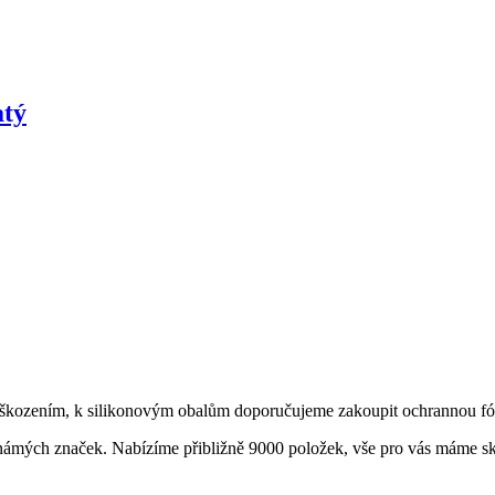
atý
poškozením, k silikonovým obalům doporučujeme zakoupit ochrannou fól
 známých značek. Nabízíme přibližně 9000 položek, vše pro vás máme 