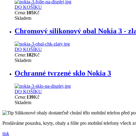
DO KOŠÍKU
Cena:
105
Kč
Skladem
Chromový silikonový obal Nokia 3 - zl
DO KOŠÍKU
Cena:
182
Kč
Skladem
Ochranné tvrzené sklo Nokia 3
DO KOŠÍKU
Cena:
139
Kč
Skladem
Silikonové obaly dostatečně chrání tělo mobilní telefon před 
Prodáváme pouzdra, kryty, obaly a fólie pro mobilní telefony všech
tisk