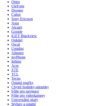
Oppo
UleFone
Doogee
Cubot
Sony Ericsson
Asus
Alcatel
Google
iGET Blackview
Oukitel
Oscal
Umidigi
Aligator
myPhone
Infinix
Acer
ZTE
TCL
Tecno
Ostatní značky
Chytré hodinky-náramky
Fólie pro navigace
Fólie pro videokamery
Univerzální obaly
Stylusy a ostatní