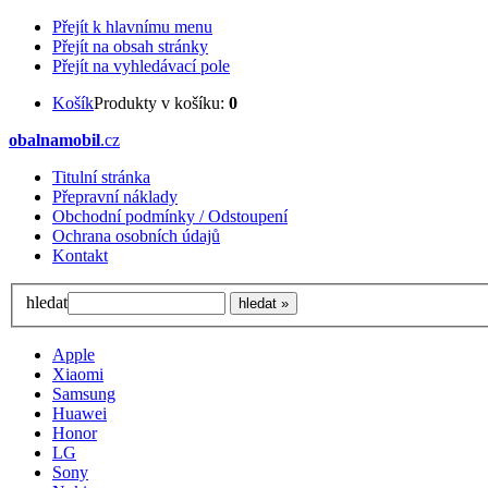
Přejít k hlavnímu menu
Přejít na obsah stránky
Přejít na vyhledávací pole
Košík
Produkty v košíku:
0
obalnamobil
.cz
Titulní stránka
Přepravní náklady
Obchodní podmínky / Odstoupení
Ochrana osobních údajů
Kontakt
hledat
Apple
Xiaomi
Samsung
Huawei
Honor
LG
Sony