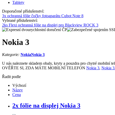
Tablety
Doporučené příslušenství:
3x ochranná fólie čočky fotoaparátu Cubot Note 8
Vybrané příslušenství:
2ks Flexi ochranná fólie na displej pro Blackview ROCK 3
Nokia 3
Kategorie:
Nokia
Nokia 3
U nás naleznete skladem obaly, kryty a pouzdra pro chytré mobilní te
OVĚŘTE SI, ZDA MÁTE MOBILNÍ TELEFON
Nokia 3
,
Nokia 3
Řadit podle
Výchozí
Název
Cena
2x fólie na displej Nokia 3