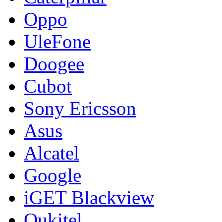
Oppo
UleFone
Doogee
Cubot
Sony Ericsson
Asus
Alcatel
Google
iGET Blackview
Oukitel