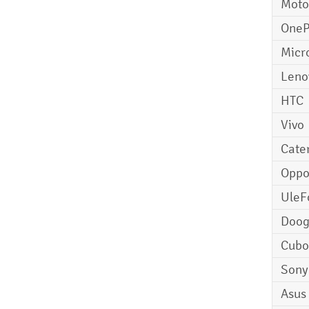
Moto
OneP
Micr
Leno
HTC
Vivo
Cater
Opp
UleF
Doo
Cubo
Sony
Asus