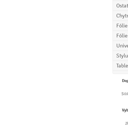
Osta
Chyt
Fóli
Fóli
Univ
Stylu
Tabl
Dop
Sil
Vyb
2