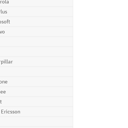
rola
lus
osoft
vo
pillar
o
one
gee
t
 Ericsson