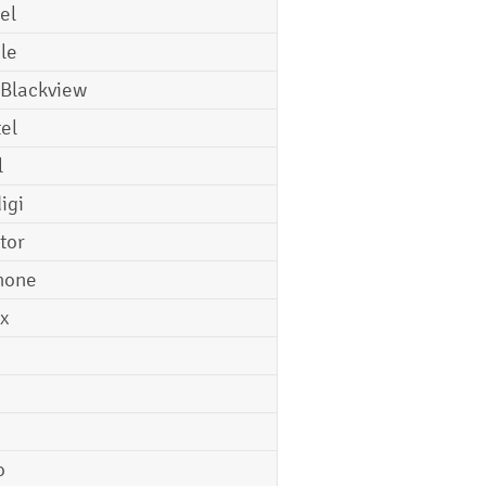
el
le
 Blackview
tel
l
igi
tor
hone
ix
o