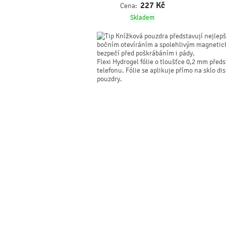
227
Kč
Cena:
Skladem
Knížková pouzdra představují nejlepší
bočním otevíráním a spolehlivým magnetick
bezpečí před poškrábáním i pády.
Flexi Hydrogel fólie o tloušťce 0,2 mm pře
telefonu. Fólie se aplikuje přímo na sklo dis
pouzdry.