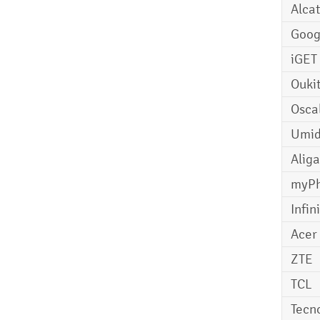
Alcat
Goog
iGET
Ouki
Osca
Umid
Aliga
myP
Infin
Acer
ZTE
TCL
Tecn