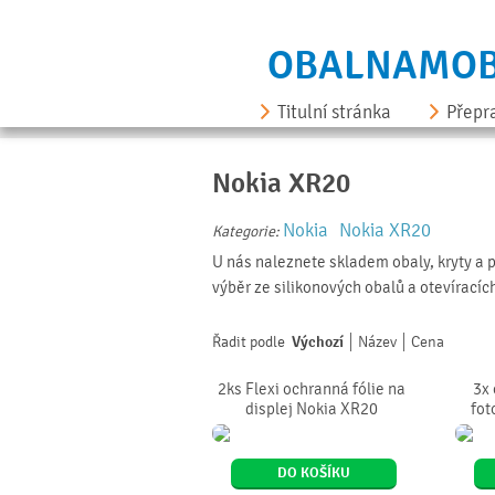
OBALNAMOB
Titulní stránka
Přepr
Nokia XR20
Nokia
Nokia XR20
Kategorie:
U nás naleznete skladem obaly, kryty a 
výběr ze silikonových obalů a otevíracíc
Řadit podle
Výchozí
Název
Cena
2ks Flexi ochranná fólie na
3x 
displej Nokia XR20
fot
DO KOŠÍKU