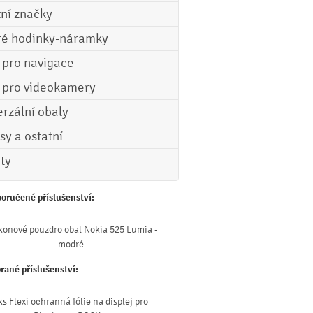
tní značky
ré hodinky-náramky
e pro navigace
e pro videokamery
erzální obaly
sy a ostatní
ety
oručené příslušenství:
ikonové pouzdro obal Nokia 525 Lumia -
modré
rané příslušenství:
ks Flexi ochranná fólie na displej pro