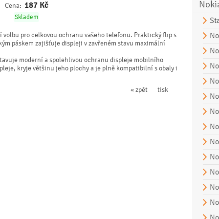
Noki
187
Kč
Cena:
Skladem
St
 volbu pro celkovou ochranu vašeho telefonu. Praktický flip s
No
ým páskem zajišťuje displeji v zavřeném stavu maximální
No
dstavuje moderní a spolehlivou ochranu displeje mobilního
No
pleje, kryje většinu jeho plochy a je plně kompatibilní s obaly i
No
« zpět
tisk
No
No
No
No
No
No
No
No
No