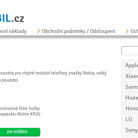
IL
.cz
avní náklady
Obchodní podmínky / Odstoupení
Och
Appl
pouzdra pro chytré mobilní telefony značky Nokia, velký
Xiao
h pouzder.
Sam
Huaw
Hono
ochranná fólie čočky
oaparátu Nokia XR20
LG
Sony
DO KOŠÍKU