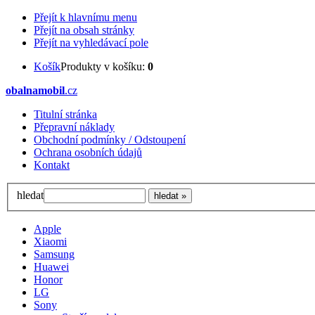
Přejít k hlavnímu menu
Přejít na obsah stránky
Přejít na vyhledávací pole
Košík
Produkty v košíku:
0
obalnamobil
.cz
Titulní stránka
Přepravní náklady
Obchodní podmínky / Odstoupení
Ochrana osobních údajů
Kontakt
hledat
Apple
Xiaomi
Samsung
Huawei
Honor
LG
Sony