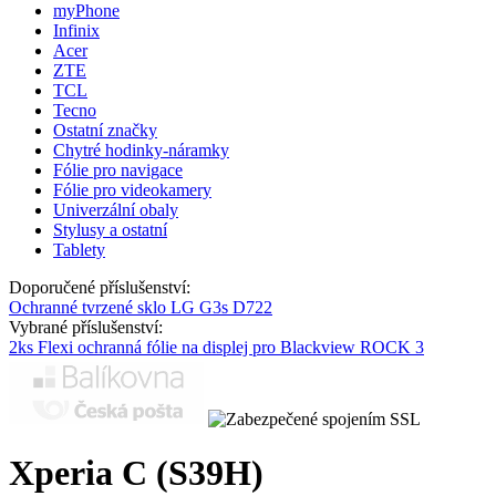
myPhone
Infinix
Acer
ZTE
TCL
Tecno
Ostatní značky
Chytré hodinky-náramky
Fólie pro navigace
Fólie pro videokamery
Univerzální obaly
Stylusy a ostatní
Tablety
Doporučené příslušenství:
Ochranné tvrzené sklo LG G3s D722
Vybrané příslušenství:
2ks Flexi ochranná fólie na displej pro Blackview ROCK 3
Xperia C (S39H)