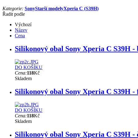
Kategorie:
Sony
Starší modely
Xperia C (S39H)
Řadit podle
Výchozí
Název
Cena
Silikonový obal Sony Xperia C S39H - 
DO KOŠÍKU
Cena:
118
Kč
Skladem
Silikonový obal Sony Xperia C S39H - 
DO KOŠÍKU
Cena:
118
Kč
Skladem
Silikonový obal Sony Xperia C S39H - 