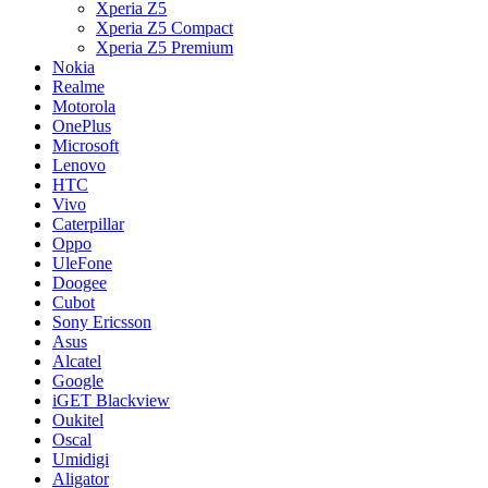
Xperia Z5
Xperia Z5 Compact
Xperia Z5 Premium
Nokia
Realme
Motorola
OnePlus
Microsoft
Lenovo
HTC
Vivo
Caterpillar
Oppo
UleFone
Doogee
Cubot
Sony Ericsson
Asus
Alcatel
Google
iGET Blackview
Oukitel
Oscal
Umidigi
Aligator