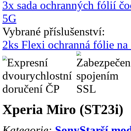
3x sada ochranných fólií č
5G
Vybrané příslušenství:
2ks Flexi ochranná fólie n
Xperia Miro (ST23i)
Kategorie:
Sony
Starší mo