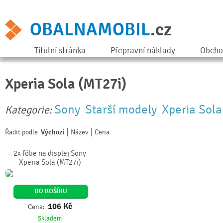
OBALNAMOBIL
.cz
Titulní stránka
Přepravní náklady
Obcho
Xperia Sola (MT27i)
Sony
Starší modely
Xperia Sola
Kategorie:
Řadit podle
Výchozí
Název
Cena
2x fólie na displej Sony
Xperia Sola (MT27i)
DO KOŠÍKU
106
Kč
Cena:
Skladem