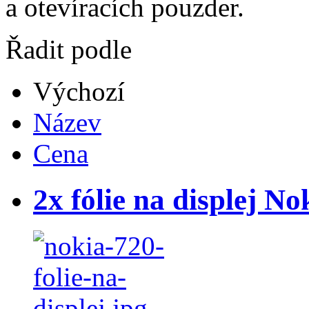
a otevíracích pouzder.
Řadit podle
Výchozí
Název
Cena
2x fólie na displej N