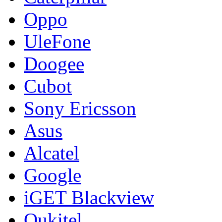
Oppo
UleFone
Doogee
Cubot
Sony Ericsson
Asus
Alcatel
Google
iGET Blackview
Oukitel