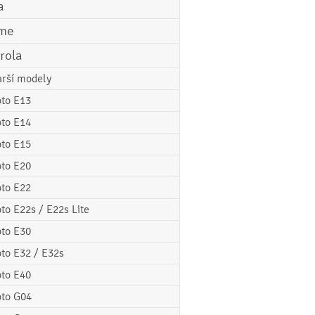
a
me
rola
arší modely
to E13
to E14
to E15
to E20
to E22
to E22s / E22s Lite
to E30
to E32 / E32s
to E40
to G04