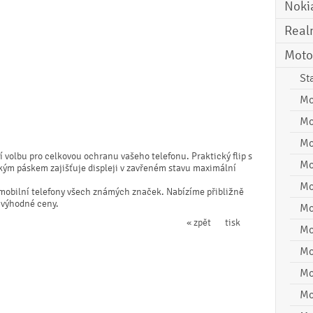
Noki
Real
Moto
St
Mo
Mo
Mo
 volbu pro celkovou ochranu vašeho telefonu. Praktický flip s
Mo
ým páskem zajišťuje displeji v zavřeném stavu maximální
Mo
o mobilní telefony všech známých značek. Nabízíme přibližně
 výhodné ceny.
Mo
« zpět
tisk
Mo
Mo
Mo
Mo