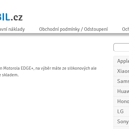
IL
.cz
avní náklady
Obchodní podmínky / Odstoupení
Och
Appl
on Motorola EDGE+, na výběr máte ze silikonových ale
Xiao
je skladem.
Sam
Huaw
Hono
LG
Sony