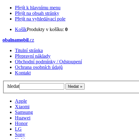
Přejít k hlavnímu menu
Přejít na obsah stránky
Přejít na vyhledávací pole
Košík
Produkty v košíku:
0
obalnamobil
.cz
Titulní stránka
Přepravní náklady
Obchodní podmínky / Odstoupení
Ochrana osobních údajů
Kontakt
hledat
Apple
Xiaomi
Samsung
Huawei
Honor
LG
Sony