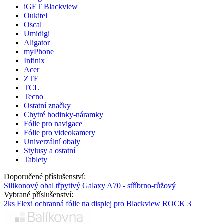
iGET Blackview
Oukitel
Oscal
Umidigi
Aligator
myPhone
Infinix
Acer
ZTE
TCL
Tecno
Ostatní značky
Chytré hodinky-náramky
Fólie pro navigace
Fólie pro videokamery
Univerzální obaly
Stylusy a ostatní
Tablety
Doporučené příslušenství:
Silikonový obal třpytivý Galaxy A70 - stříbrno-růžový
Vybrané příslušenství:
2ks Flexi ochranná fólie na displej pro Blackview ROCK 3