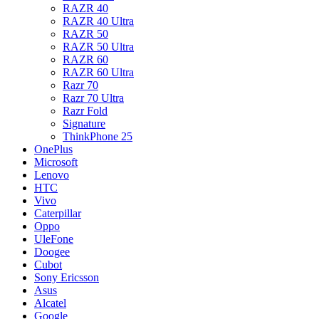
RAZR 40
RAZR 40 Ultra
RAZR 50
RAZR 50 Ultra
RAZR 60
RAZR 60 Ultra
Razr 70
Razr 70 Ultra
Razr Fold
Signature
ThinkPhone 25
OnePlus
Microsoft
Lenovo
HTC
Vivo
Caterpillar
Oppo
UleFone
Doogee
Cubot
Sony Ericsson
Asus
Alcatel
Google