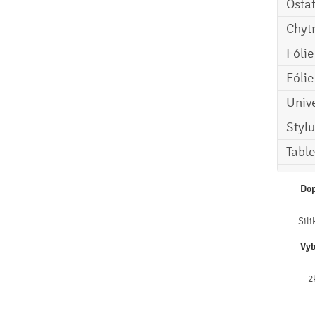
Osta
Chyt
Fóli
Fóli
Univ
Stylu
Tabl
Dop
Sili
Vyb
2