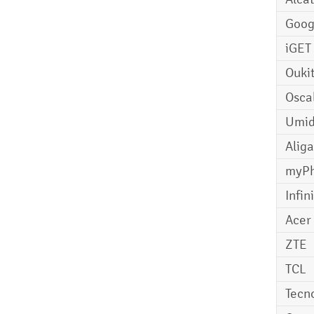
Goog
iGET
Ouki
Osca
Umid
Aliga
myP
Infin
Acer
ZTE
TCL
Tecn