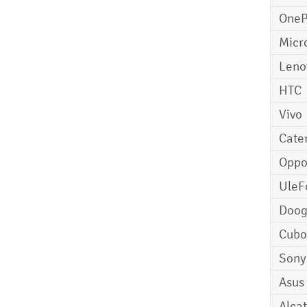
OneP
Micr
Leno
HTC
Vivo
Cater
Opp
UleF
Doo
Cubo
Sony
Asus
Alcat