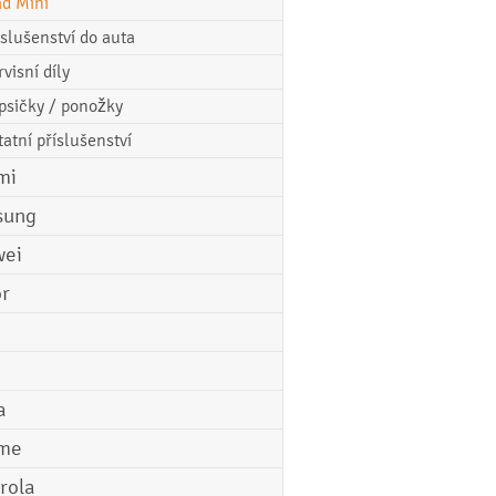
ad Mini
íslušenství do auta
rvisní díly
psičky / ponožky
tatní příslušenství
mi
sung
ei
r
a
me
rola