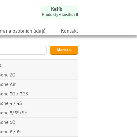
Košík
Produkty v košíku:
0
rana osobních údajů
Kontakt
e
hone 2G
hone Air
hone 3G / 3GS
hone 4 / 4S
hone 5/5S/SE
hone 5C
hone 6 / 6s