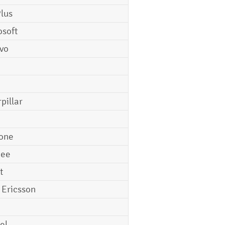
lus
osoft
vo
pillar
o
one
gee
t
 Ericsson
el