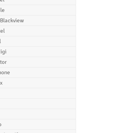
le
 Blackview
tel
l
igi
tor
hone
ix
o