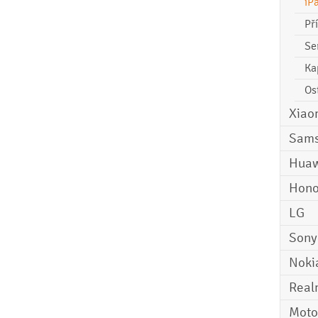
iP
Př
Se
Ka
Os
Xiao
Sam
Huaw
Hono
LG
Sony
Noki
Real
Moto