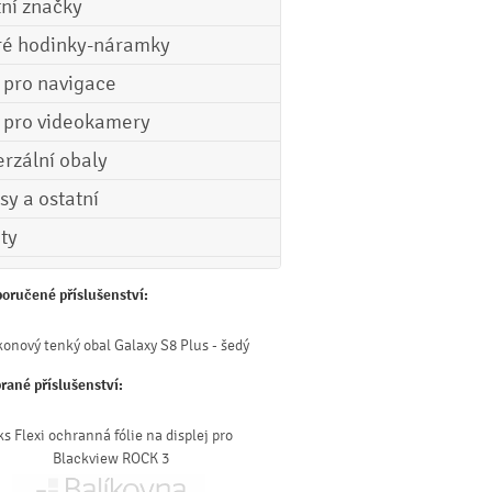
tní značky
ré hodinky-náramky
e pro navigace
e pro videokamery
erzální obaly
sy a ostatní
ety
oručené příslušenství:
konový tenký obal Galaxy S8 Plus - šedý
rané příslušenství:
ks Flexi ochranná fólie na displej pro
Blackview ROCK 3