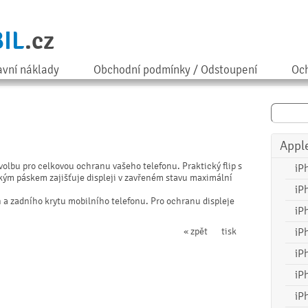
IL
.cz
avní náklady
Obchodní podmínky / Odstoupení
Och
Appl
volbu pro celkovou ochranu vašeho telefonu. Praktický flip s
iP
ým páskem zajišťuje displeji v zavřeném stavu maximální
iP
a zadního krytu mobilního telefonu. Pro ochranu displeje
iP
« zpět
tisk
iP
iP
iP
iP