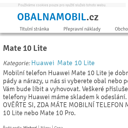
OBALNAMOBIL
.cz
Titulní stránka
Přepravní náklady
Obcho
Mate 10 Lite
Huawei
Mate 10 Lite
Kategorie:
Mobilní telefon Huawei Mate 10 Lite je dobr
pády a nárazy, u nás si vyberete obal nebo 
Vám bude líbit a vyhovovat. Veškeré přísluše
telefony Huawei máme skladem k odeslání.
OVĚŘTE SI, ZDA MÁTE MOBILNÍ TELEFON
10 Lite
nebo
Mate 10 Pro
.
Řadit podle
Výchozí
Název
Cena