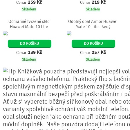
259
Kč
219
Kč
Cena:
Cena:
Skladem
Skladem
Ochranné tvrzené sklo
Odolný obal Armor Huawei
Huawei Mate 10 Lite
Mate 10 Lite - šedý
DO KOŠÍKU
DO KOŠÍKU
139
Kč
257
Kč
Cena:
Cena:
Skladem
Skladem
Knížková pouzdra představují nejlepší vo
ochranu vašeho telefonu. Praktický flip s bočn
spolehlivým magnetickým páskem zajišťuje dis
stavu maximální bezpečí před poškrábáním i pá
Ať už si vyberete běžný silikonový obal nebo ot
varianty spolehlivě ochrání váš mobilní telefon
obal slouží nejen jako ochrana při běžném použ
módní doplněk. Naše pouzdra dodají telefonu or