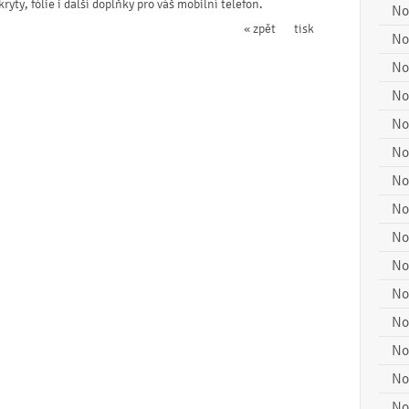
ty, fólie i další doplňky pro váš mobilní telefon.
No
« zpět
tisk
No
No
No
No
No
No
No
No
No
No
No
No
No
No