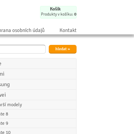
Košík
Produkty v košíku:
0
rana osobních údajů
Kontakt
e
mi
sung
ei
arší modely
te 8
te 9
te 10