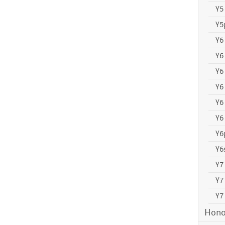
Y5
Y5
Y6
Y6
Y6
Y6
Y6
Y6 
Y6
Y6
Y7
Y7
Y7
Hono