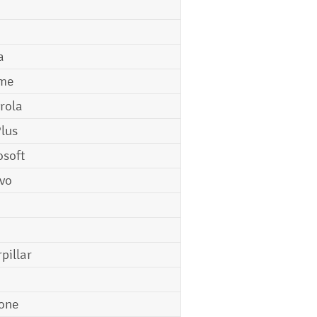
a
me
rola
lus
osoft
vo
pillar
o
one