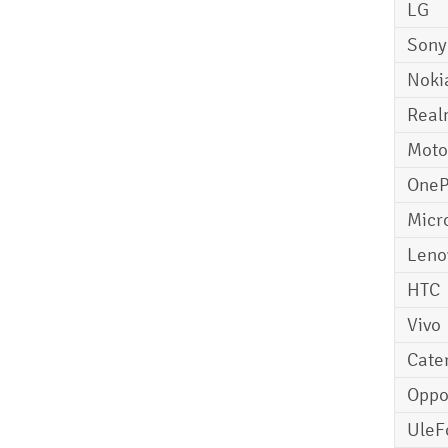
LG
Sony
Noki
Real
Moto
OneP
Micr
Leno
HTC
Vivo
Cater
Opp
UleF