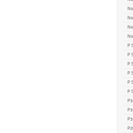
No
No
No
No
P 
P 
P 
P 
P 
P 
P1
P1
P1
P2