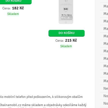
DO KOŠÍKU
Ma
182
Kč
Cena:
Ma
Skladem
Ma
Ma
DO KOŠÍKU
Ma
215
Kč
Cena:
Ma
Skladem
Ma
Ma
Ma
Ma
Ma
Ne
No
ělo mobilní telefon před poškozením, k silikonovým obalům
No
Obalnamobil.cz máme skladem a objednávky odesíláme každý