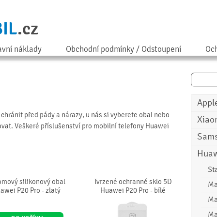
IL
.cz
avní náklady
Obchodní podmínky / Odstoupení
Och
Appl
chránit před pády a nárazy, u nás si vyberete obal nebo
Xiao
ovat. Veškeré příslušenství pro mobilní telefony Huawei
Sam
Huaw
St
mový silikonový obal
Tvrzené ochranné sklo 5D
Ma
awei P20 Pro - zlatý
Huawei P20 Pro - bílé
Ma
Ma