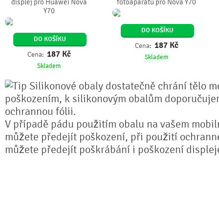
displej pro Huawei Nova
fotoaparátu pro Nova Y70
Y70
DO KOŠÍKU
DO KOŠÍKU
187
Kč
Cena:
187
Kč
Cena:
Skladem
Skladem
Silikonové obaly dostatečně chrání tělo mo
poškozením, k silikonovým obalům doporučuje
ochrannou fólii.
V případě pádu použitím obalu na vašem mobil
můžete předejít poškození, při použití ochranné 
můžete předejít poškrábání i poškození displej