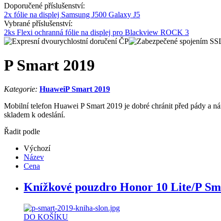
Doporučené příslušenství:
2x fólie na displej Samsung J500 Galaxy J5
Vybrané příslušenství:
2ks Flexi ochranná fólie na displej pro Blackview ROCK 3
P Smart 2019
Kategorie:
Huawei
P Smart 2019
Mobilní telefon Huawei P Smart 2019 je dobré chránit před pády a ná
skladem k odeslání.
Řadit podle
Výchozí
Název
Cena
Knížkové pouzdro Honor 10 Lite/P Sma
DO KOŠÍKU