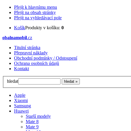
Přejít k hlavnímu menu
Přejít na obsah stránky
Přejít na vyhledávací pole
Košík
Produkty v košíku:
0
obalnamobil
.cz
Titulní stránka
Přepravní náklady
Obchodní podmínky / Odstoupení
Ochrana osobních údajů
Kontakt
hledat
Apple
Xiaomi
Samsung
Huawei
Starší modely
Mate 8
Mate 9