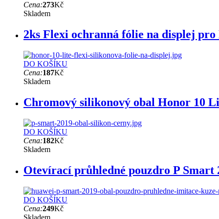
Cena:
273
Kč
Skladem
2ks Flexi ochranná fólie na displej pr
DO KOŠÍKU
Cena:
187
Kč
Skladem
Chromový silikonový obal Honor 10 Lit
DO KOŠÍKU
Cena:
182
Kč
Skladem
Otevírací průhledné pouzdro P Smart 
DO KOŠÍKU
Cena:
249
Kč
Skladem