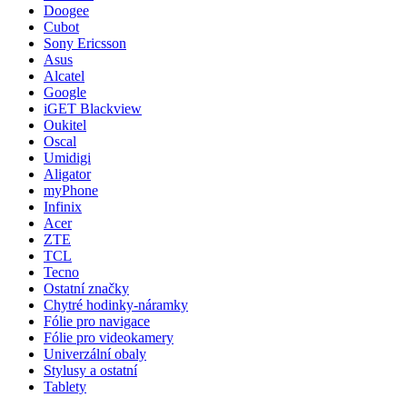
Doogee
Cubot
Sony Ericsson
Asus
Alcatel
Google
iGET Blackview
Oukitel
Oscal
Umidigi
Aligator
myPhone
Infinix
Acer
ZTE
TCL
Tecno
Ostatní značky
Chytré hodinky-náramky
Fólie pro navigace
Fólie pro videokamery
Univerzální obaly
Stylusy a ostatní
Tablety