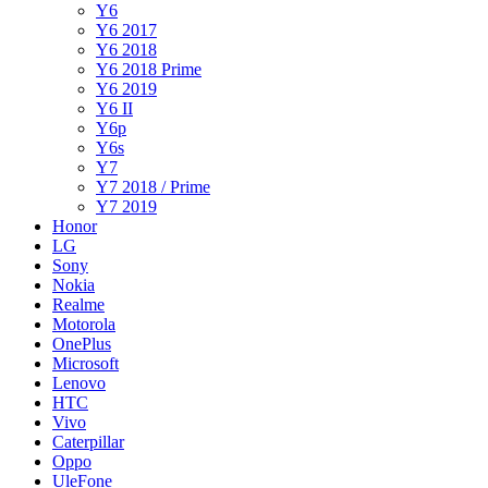
Y6
Y6 2017
Y6 2018
Y6 2018 Prime
Y6 2019
Y6 II
Y6p
Y6s
Y7
Y7 2018 / Prime
Y7 2019
Honor
LG
Sony
Nokia
Realme
Motorola
OnePlus
Microsoft
Lenovo
HTC
Vivo
Caterpillar
Oppo
UleFone