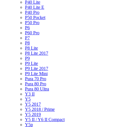
P40 Lite
P40 Lite E
P40 Pro
P50 Pocket
P50 Pro
P6
P60 Pro
P7
P8
P8 Lite
P8 Lite 2017
P9
P9 Lite
P9 Lite 2017
P9 Lite Mini
Pura 70 Pro
Pura 80 Pro
Pura 80 Ultra
Y3 II
Y5
Y5 2017
Y5 2018 / Prime
Y5 2019
Y5 II / Y6 II Compact
Y5p