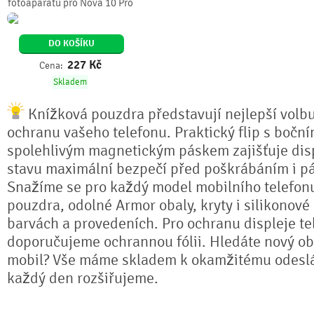
fotoaparátu pro Nova 10 Pro
DO KOŠÍKU
227
Kč
Cena:
Skladem
Knížková pouzdra představují nejlepší volb
ochranu vašeho telefonu. Praktický flip s bočn
spolehlivým magnetickým páskem zajišťuje dis
stavu maximální bezpečí před poškrábáním i pá
Snažíme se pro každý model mobilního telefonu
pouzdra, odolné Armor obaly, kryty i silikonové
barvách a provedeních. Pro ochranu displeje te
doporučujeme ochrannou fólii. Hledáte nový ob
mobil? Vše máme skladem k okamžitému odeslá
každý den rozšiřujeme.