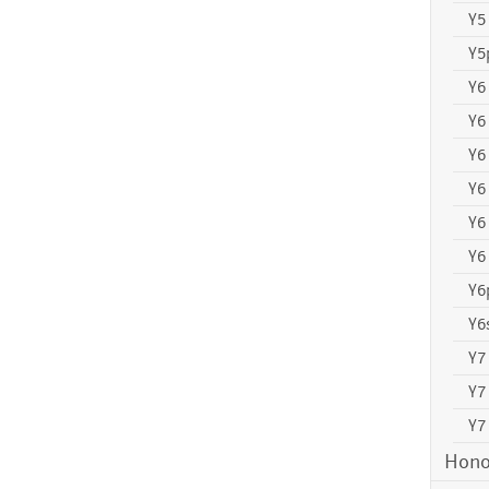
Y5
Y5
Y6
Y6
Y6
Y6
Y6
Y6 
Y6
Y6
Y7
Y7
Y7
Hono