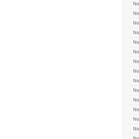
No
No
No
No
No
No
No
No
No
No
No
No
No
No
No