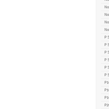
No
No
No
No
P 
P 
P 
P 
P 
P 
P1
P1
P1
P2