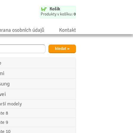
Košík
Produkty v košíku:
0
rana osobních údajů
Kontakt
e
mi
sung
ei
arší modely
te 8
te 9
te 10