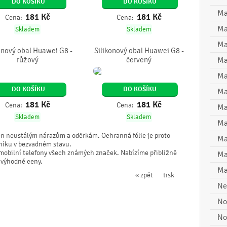
DO KOŠÍKU
DO KOŠÍKU
Ma
181
Kč
181
Kč
Cena:
Cena:
Ma
Skladem
Skladem
Ma
onový obal Huawei G8 -
Silikonový obal Huawei G8 -
růžový
červený
Ma
Ma
DO KOŠÍKU
DO KOŠÍKU
Ma
181
Kč
181
Kč
Cena:
Cena:
Ma
Skladem
Skladem
Ma
en neustálým nárazům a oděrkám. Ochranná fólie je proto
Ma
rníku v bezvadném stavu.
o mobilní telefony všech známých značek. Nabízíme přibližně
Ma
 výhodné ceny.
Ma
« zpět
tisk
Ne
No
No