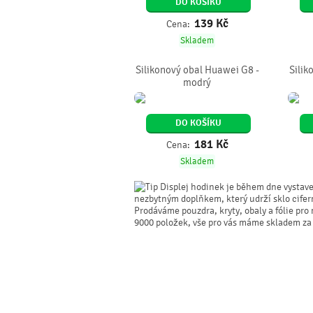
DO KOŠÍKU
139
Kč
Cena:
Skladem
Silikonový obal Huawei G8 -
Silik
modrý
DO KOŠÍKU
181
Kč
Cena:
Skladem
Displej hodinek je během dne vystav
nezbytným doplňkem, který udrží sklo cife
Prodáváme pouzdra, kryty, obaly a fólie pr
9000 položek, vše pro vás máme skladem za