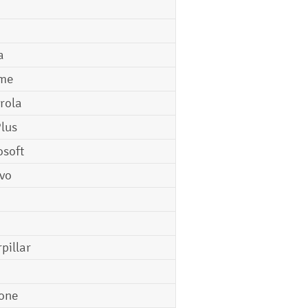
a
me
rola
lus
osoft
vo
pillar
o
one