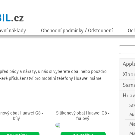
IL
.cz
avní náklady
Obchodní podmínky / Odstoupení
Och
Appl
 před pády a nárazy, u nás si vyberete obal nebo pouzdro
Xiao
škeré příslušenství pro mobilní telefony Huawei máme
Sam
Huaw
St
onový obal Huawei G8 -
Silikonový obal Huawei G8 -
Ma
bílý
fialový
Ma
Ma