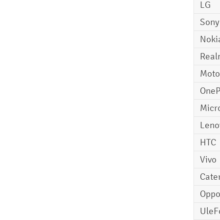
LG
Sony
Noki
Real
Moto
OneP
Micr
Leno
HTC
Vivo
Cater
Opp
UleF