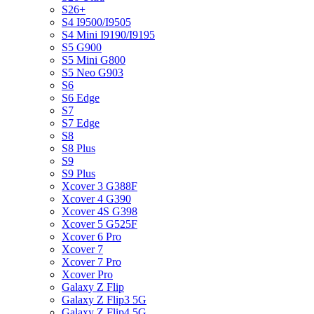
S26+
S4 I9500/I9505
S4 Mini I9190/I9195
S5 G900
S5 Mini G800
S5 Neo G903
S6
S6 Edge
S7
S7 Edge
S8
S8 Plus
S9
S9 Plus
Xcover 3 G388F
Xcover 4 G390
Xcover 4S G398
Xcover 5 G525F
Xcover 6 Pro
Xcover 7
Xcover 7 Pro
Xcover Pro
Galaxy Z Flip
Galaxy Z Flip3 5G
Galaxy Z Flip4 5G