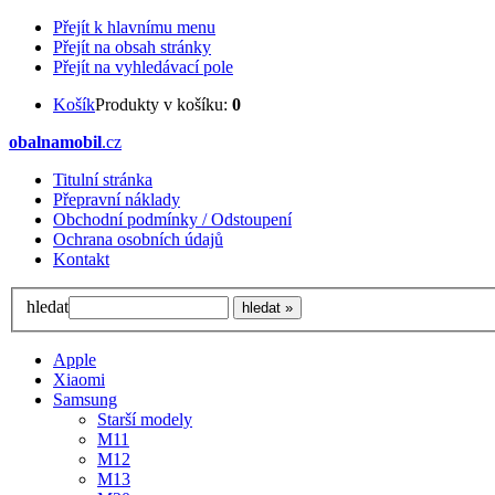
Přejít k hlavnímu menu
Přejít na obsah stránky
Přejít na vyhledávací pole
Košík
Produkty v košíku:
0
obalnamobil
.cz
Titulní stránka
Přepravní náklady
Obchodní podmínky / Odstoupení
Ochrana osobních údajů
Kontakt
hledat
Apple
Xiaomi
Samsung
Starší modely
M11
M12
M13