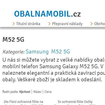
OBALNAMOBIL
.cz
Titulní stránka
Přepravní náklady
Obcho
M52 5G
Samsung
M52 5G
Kategorie:
U nás si můžete vybrat z velké nabídky obal
mobilní telefon Samsung Galaxy M52 5G. V 
naleznete elegantní a praktická zavírací pou
obaly. Veškeré zboží je skladem k odeslání.
Řadit podle
Výchozí
Název
Cena
2ks Flexi ochranná fólie na
3x ochranná fólie čočky