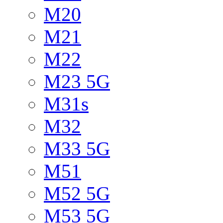
M20
M21
M22
M23 5G
M31s
M32
M33 5G
M51
M52 5G
M53 5G