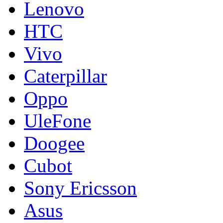
Lenovo
HTC
Vivo
Caterpillar
Oppo
UleFone
Doogee
Cubot
Sony Ericsson
Asus