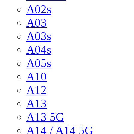
A02s
A03
A03s
A04s
A05s
A10
A12
A13
A13 5G
A14 / A14 5G