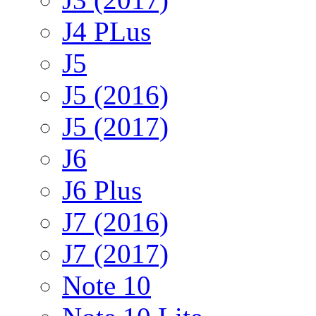
J4 PLus
J5
J5 (2016)
J5 (2017)
J6
J6 Plus
J7 (2016)
J7 (2017)
Note 10