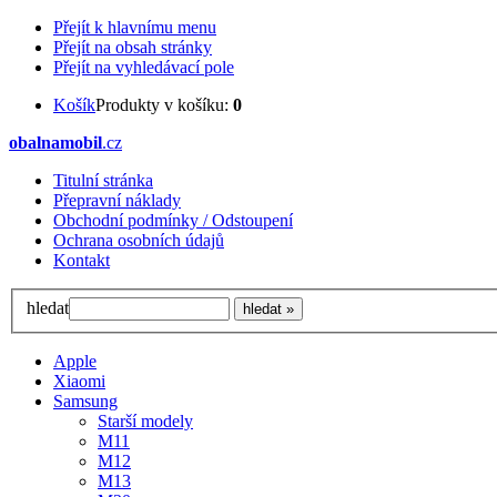
Přejít k hlavnímu menu
Přejít na obsah stránky
Přejít na vyhledávací pole
Košík
Produkty v košíku:
0
obalnamobil
.cz
Titulní stránka
Přepravní náklady
Obchodní podmínky / Odstoupení
Ochrana osobních údajů
Kontakt
hledat
Apple
Xiaomi
Samsung
Starší modely
M11
M12
M13