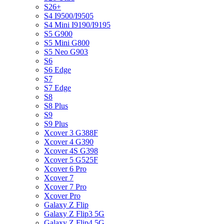
S26+
S4 I9500/I9505
S4 Mini I9190/I9195
S5 G900
S5 Mini G800
S5 Neo G903
S6
S6 Edge
S7
S7 Edge
S8
S8 Plus
S9
S9 Plus
Xcover 3 G388F
Xcover 4 G390
Xcover 4S G398
Xcover 5 G525F
Xcover 6 Pro
Xcover 7
Xcover 7 Pro
Xcover Pro
Galaxy Z Flip
Galaxy Z Flip3 5G
Galaxy Z Flip4 5G