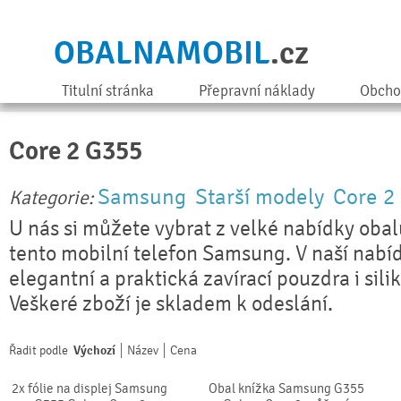
OBALNAMOBIL
.cz
Titulní stránka
Přepravní náklady
Obcho
Core 2 G355
Samsung
Starší modely
Core 2
Kategorie:
U nás si můžete vybrat z velké nabídky obal
tento mobilní telefon Samsung. V naší nabí
elegantní a praktická zavírací pouzdra i sili
Veškeré zboží je skladem k odeslání.
Řadit podle
Výchozí
Název
Cena
2x fólie na displej Samsung
Obal knížka Samsung G355