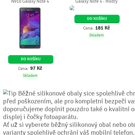
N910 Galaxy Note 4
Galaxy Note 4 - modrý
DO KOŠÍKU
181
Kč
Cena:
Skladem
DO KOŠÍKU
97
Kč
Cena:
Skladem
Běžné silikonové obaly sice spolehlivě chr
před poškozením, ale pro kompletní bezpečí va
doporučujeme doplnit pouzdro také o kvalitní o
displej i čočky fotoaparátu.
Ať už si vyberete běžný silikonový obal nebo ot
varianty spolehlivě ochrání váš mobilní telefon