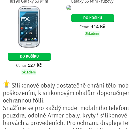
I8190 Galaxy S3 Mini
Galaxy S3 Mini - růžový
DO KOŠÍKU
114
Kč
Cena:
Skladem
DO KOŠÍKU
127
Kč
Cena:
Skladem
Silikonové obaly dostatečně chrání tělo mobi
poškozením, k silikonovým obalům doporučuje
ochrannou fólii.
Snažíme se pro každý model mobilního telefonu
pouzdra, odolné Armor obaly, kryty i silikonové
barvách a provedeních. Pro ochranu displeje te