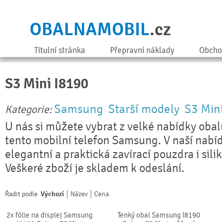
OBALNAMOBIL
.cz
Titulní stránka
Přepravní náklady
Obcho
S3 Mini I8190
Samsung
Starší modely
S3 Min
Kategorie:
U nás si můžete vybrat z velké nabídky obal
tento mobilní telefon Samsung. V naší nabí
elegantní a praktická zavírací pouzdra i sili
Veškeré zboží je skladem k odeslání.
Řadit podle
Výchozí
Název
Cena
2x fólie na displej Samsung
Tenký obal Samsung I8190